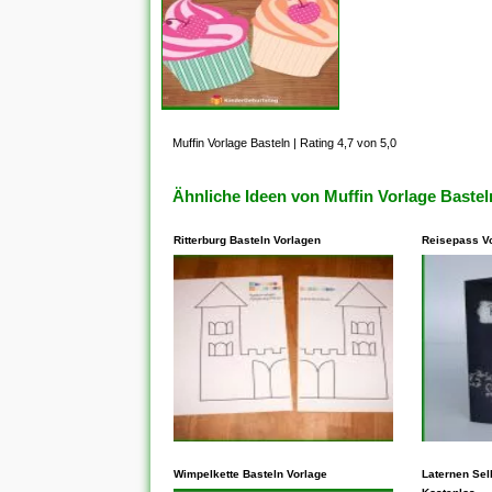
Muffin Vorlage Basteln
|
Rating 4,7 von 5,0
Ähnliche Ideen von Muffin Vorlage Bastel
Ritterburg Basteln Vorlagen
Reisepass V
In den meisten Fällen steht
In den me
dieses Ihnen frei, Vorlagen zu
Wimpelkette Basteln Vorlage
Ihnen unb
Laternen Sel