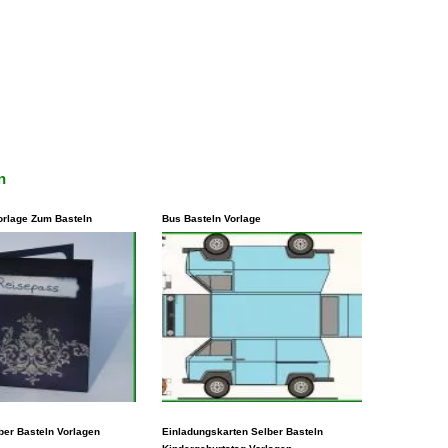
n
orlage Zum Basteln
Bus Basteln Vorlage
isten Fällen steht es
Eine andere Möglichkeit, eine
ewohnt, Vorlagen zu
ber Basteln Vorlagen
Vorlage zu schlucken, besteht
Einladungskarten Selber Basteln