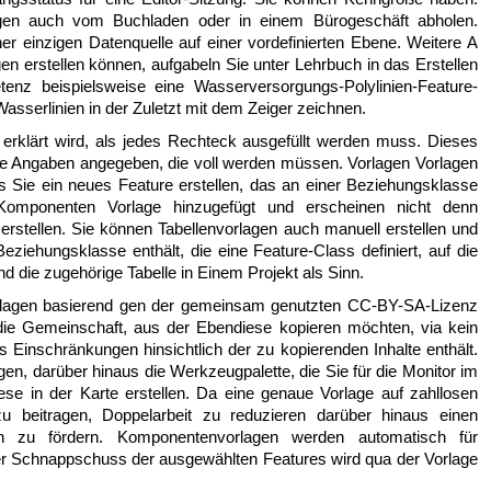
gen auch vom Buchladen oder in einem Bürogeschäft abholen.
iner einzigen Datenquelle auf einer vordefinierten Ebene. Weitere A
en erstellen können, aufgabeln Sie unter Lehrbuch in das Erstellen
enz beispielsweise eine Wasserversorgungs-Polylinien-Feature-
asserlinien in der Zuletzt mit dem Zeiger zeichnen.
 erklärt wird, als jedes Rechteck ausgefüllt werden muss. Dieses
ie Angaben angegeben, die voll werden müssen. Vorlagen Vorlagen
ls Sie ein neues Feature erstellen, das an einer Beziehungsklasse
 Komponenten Vorlage hinzugefügt und erscheinen nicht denn
rstellen. Sie können Tabellenvorlagen auch manuell erstellen und
Beziehungsklasse enthält, die eine Feature-Class definiert, auf die
d die zugehörige Tabelle in Einem Projekt als Sinn.
rlagen basierend gen der gemeinsam genutzten CC-BY-SA-Lizenz
s die Gemeinschaft, aus der Ebendiese kopieren möchten, via kein
s Einschränkungen hinsichtlich der zu kopierenden Inhalte enthält.
egen, darüber hinaus die Werkzeugpalette, die Sie für die Monitor im
e in der Karte erstellen. Da eine genaue Vorlage auf zahllosen
u beitragen, Doppelarbeit zu reduzieren darüber hinaus einen
en zu fördern. Komponentenvorlagen werden automatisch für
ter Schnappschuss der ausgewählten Features wird qua der Vorlage