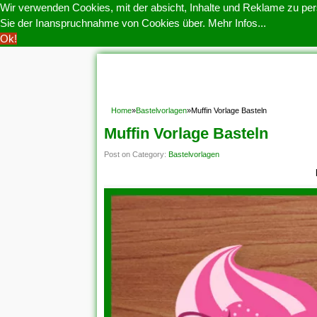
Wir verwenden Cookies, mit der absicht, Inhalte und Reklame zu pers
Sie der Inanspruchnahme von Cookies über.
Mehr Infos...
Ok!
HOME
COOKIE POLITIK
COPYRIGHT
D
Home
»
Bastelvorlagen
»
Muffin Vorlage Basteln
Muffin Vorlage Basteln
Post on Category:
Bastelvorlagen