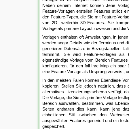
Neben deinem Internet können Jene Vorla
Feature-Vorlagen erstellen Features stillos e
den Feature-Typen, die Sie mit Feature-Vorlag
von 2D- weiterhin 3D-Features. Sie kompet
Vorlage als primäre Layout zuweisen und die W
Vorlagen enthalten oft Anweisungen, in jenen
werden sogar Details wie der Terminus und d
generieren Datensätze in Bezugstabellen, fal
teilnimmt. Sie wird Feature-Vorlagen als
eigenständige Vorlage vom Bereich Features e
konfigurieren, für den fall Ihre Map ein paar 
eine Feature-Vorlage als Ursprung verweist, un
In den meisten Fällen können Ebendiese Vo
kopieren. Stellen Sie jedoch natürlich, das
alternatives Lizenzierungsschema verfügt, da
Die Vorlage, die Sie als primäre Vorlage festl
Bereich auswählen, bestimmen, was Ebendies
Seiten enthalten dies kann, kann jene daz
einheitlichen Stil zwischen den Webseit
ausgewählten Features generiert und ein fes
gespeichert.