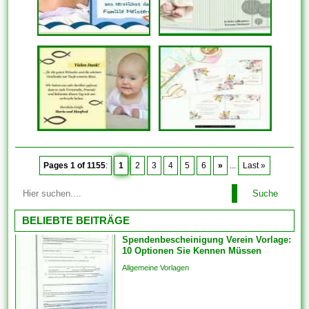
Pages 1 of 1155
:
1
2
3
4
5
6
»
...
Last »
Suche
BELIEBTE BEITRÄGE
Spendenbescheinigung Verein Vorlage:
10 Optionen Sie Kennen Müssen
Allgemeine Vorlagen