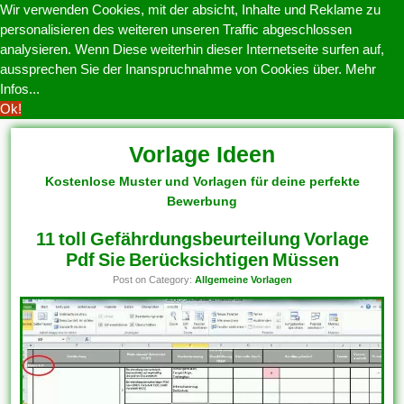
Wir verwenden Cookies, mit der absicht, Inhalte und Reklame zu
personalisieren des weiteren unseren Traffic abgeschlossen
analysieren. Wenn Diese weiterhin dieser Internetseite surfen auf,
aussprechen Sie der Inanspruchnahme von Cookies über.
Mehr
Infos...
Ok!
Vorlage Ideen
Kostenlose Muster und Vorlagen für deine perfekte
Bewerbung
11 toll Gefährdungsbeurteilung Vorlage
Pdf Sie Berücksichtigen Müssen
Post on Category:
Allgemeine Vorlagen