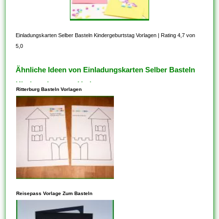
Einladungskarten Selber Basteln Kindergeburtstag Vorlagen
|
Rating 4,7 von
5,0
Ähnliche Ideen von Einladungskarten Selber Basteln
Kindergeburtstag Vorlagen
Ritterburg Basteln Vorlagen
In den meisten Fällen steht
dieses Ihnen frei, Vorlagen zu
Reisepass Vorlage Zum Basteln
kopieren, die auf der
freigegebenen CC-BY-SA-