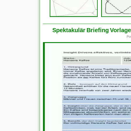
Spektakulär Briefing Vorlag
Po