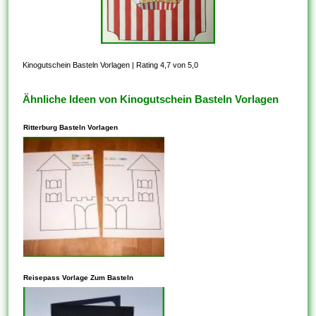
Kinogutschein Basteln Vorlagen
|
Rating 4,7 von 5,0
Ähnliche Ideen von Kinogutschein Basteln Vorlagen
Ritterburg Basteln Vorlagen
In den meisten Fällen steht
dieses Ihnen frei, Vorlagen zu
Reisepass Vorlage Zum Basteln
kopieren, die auf der
freigegebenen CC-BY-SA-