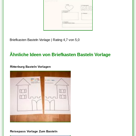
Briefkasten Basteln Vorlage
|
Rating 4,7 von 5,0
Ähnliche Ideen von Briefkasten Basteln Vorlage
Ritterburg Basteln Vorlagen
In den meisten Fällen steht
dieses Ihnen frei, Vorlagen zu
Reisepass Vorlage Zum Basteln