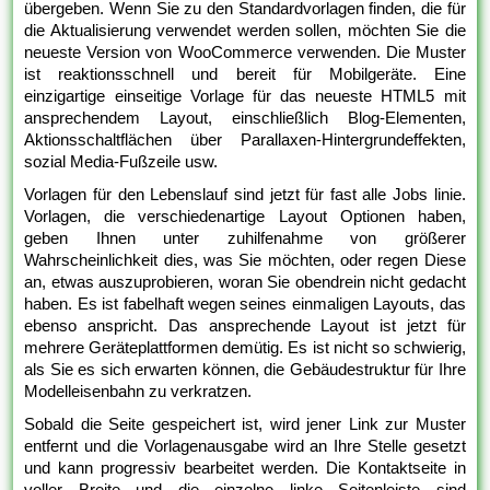
übergeben. Wenn Sie zu den Standardvorlagen finden, die für
die Aktualisierung verwendet werden sollen, möchten Sie die
neueste Version von WooCommerce verwenden. Die Muster
ist reaktionsschnell und bereit für Mobilgeräte. Eine
einzigartige einseitige Vorlage für das neueste HTML5 mit
ansprechendem Layout, einschließlich Blog-Elementen,
Aktionsschaltflächen über Parallaxen-Hintergrundeffekten,
sozial Media-Fußzeile usw.
Vorlagen für den Lebenslauf sind jetzt für fast alle Jobs linie.
Vorlagen, die verschiedenartige Layout Optionen haben,
geben Ihnen unter zuhilfenahme von größerer
Wahrscheinlichkeit dies, was Sie möchten, oder regen Diese
an, etwas auszuprobieren, woran Sie obendrein nicht gedacht
haben. Es ist fabelhaft wegen seines einmaligen Layouts, das
ebenso anspricht. Das ansprechende Layout ist jetzt für
mehrere Geräteplattformen demütig. Es ist nicht so schwierig,
als Sie es sich erwarten können, die Gebäudestruktur für Ihre
Modelleisenbahn zu verkratzen.
Sobald die Seite gespeichert ist, wird jener Link zur Muster
entfernt und die Vorlagenausgabe wird an Ihre Stelle gesetzt
und kann progressiv bearbeitet werden. Die Kontaktseite in
voller Breite und die einzelne linke Seitenleiste sind