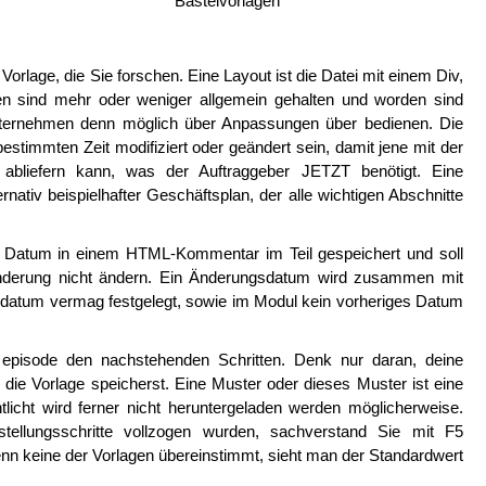
Bastelvorlagen
 Vorlage, die Sie forschen. Eine Layout ist die Datei mit einem Div,
gen sind mehr oder weniger allgemein gehalten und worden sind
Unternehmen denn möglich über Anpassungen über bedienen. Die
estimmten Zeit modifiziert oder geändert sein, damit jene mit der
as abliefern kann, was der Auftraggeber JETZT benötigt. Eine
rnativ beispielhafter Geschäftsplan, der alle wichtigen Abschnitte
 Datum in einem HTML-Kommentar im Teil gespeichert und soll
änderung nicht ändern. Ein Änderungsdatum wird zusammen mit
ngsdatum vermag festgelegt, sowie im Modul kein vorheriges Datum
 episode den nachstehenden Schritten. Denk nur daran, deine
 die Vorlage speicherst. Eine Muster oder dieses Muster ist eine
tlicht wird ferner nicht heruntergeladen werden möglicherweise.
tstellungsschritte vollzogen wurden, sachverstand Sie mit F5
nn keine der Vorlagen übereinstimmt, sieht man der Standardwert