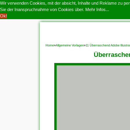
Wir verwenden Cookies, mit der absicht, Inhalte und Reklame zu pers
Sie der Inanspruchnahme von Cookies über.
Mehr Infos...
Ok!
HOME
COOKIE POLITIK
COPYRIGHT
D
Home
»
Allgemeine Vorlagen
»
11 Überraschend Adobe Illustra
Überraschen