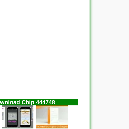
ownload Chip 444748