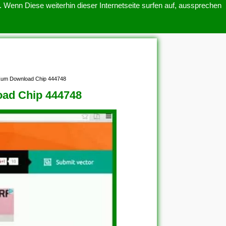
 Wenn Diese weiterhin dieser Internetseite surfen auf, aussprechen
SITEMAP
ÜBER UNS
n Zum Download Chip 444748
oad Chip 444748