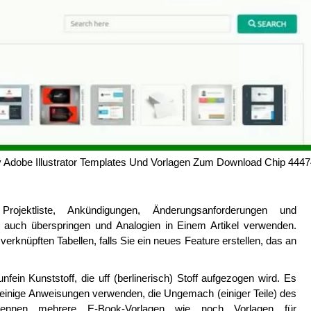
v Adobe Illustrator Templates Und Vorlagen Zum Download Chip 444
ojektliste, Ankündigungen, Änderungsanforderungen und
 auch überspringen und Analogien in Einem Artikel verwenden.
erknüpften Tabellen, falls Sie ein neues Feature erstellen, das an
ein Kunststoff, die uff (berlinerisch) Stoff aufgezogen wird. Es
inige Anweisungen verwenden, die Ungemach (einiger Teile) des
ennen mehrere E-Book-Vorlagen wie noch Vorlagen für