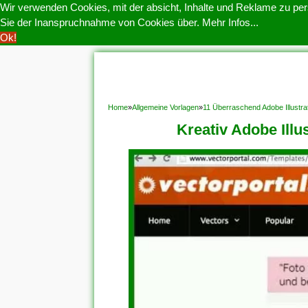
Wir verwenden Cookies, mit der absicht, Inhalte und Reklame zu pers
Sie der Inanspruchnahme von Cookies über.
Mehr Infos...
Ok!
HOME
COOKIE POLITIK
COPYRIGHT
D
Home
»
Allgemeine Vorlagen
»
11 Überraschend Adobe Illustra
Kreativ Adobe Ill