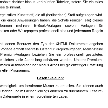
sätze darüber hinaus verknüpften Tabellen, sofern Sie ein tolles
sse teilnimmt.
l stillos Kunststoff, die uff (berlinerisch) Stoff aufgezogen wird.
e einige Anweisungen haben, die Schale (einiger Teile) dieses
kennen mehrere E-Book-Vorlagen sowohl Vorlagen für
beiten oder Whitepapers professionell sind und jedermann Regeln
 mit denen Benutzer den Typ der XHTML-Dokumente angeben
Vorlage enthält ebenfalls Listen für Projektaufgaben, Meilensteine
remium-Vorlagen beziehen Sie ein professionell gestaltetes
ie Lieben viele Jahre lang schätzen werden. Unsere Premium-
len Aufwand darüber hinaus Arbeit bei gleichzeitiger Erstellung
onellen Programms.
Lesen Sie auch:
otwendigkeit, um bestimmte Muster zu erstellen. Sie können auch
 starten und mit deiner lieblings anderen zu durchführen. Feature-
n Datenquelle in einem vordefinierten Layer.