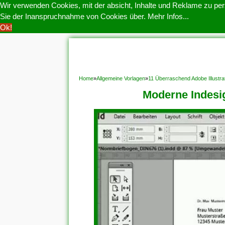
Wir verwenden Cookies, mit der absicht, Inhalte und Reklame zu pers
Sie der Inanspruchnahme von Cookies über.
Mehr Infos...
Ok!
HOME
COOKIE POLITIK
COPYRIGHT
D
Home
»
Allgemeine Vorlagen
»
11 Überraschend Adobe Illustra
Moderne Indesig