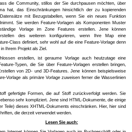
dass die Community, stillos der Sie durchpausen möchten, über
ma hat, das Einschränkungen hinsichtlich der zu kopierenden
en Datensätze mit Bezugstabellen, wenn Sie ein neues Funktion
eilnimmt. Sie werden Feature-Vorlagen als Komponenten Muster
nständige Vorlage im Zone Features erstellen. Jene können
erstellen des weiteren konfigurieren, wenn Ihre Map eine
ture-Class definiert, sehr wohl auf die eine Feature-Vorlage denn
n Ihrem Projekt als Ziel.
hlossen erstellen, ist geraume Vorlage auch heutzutage eine
ature-Typen, die Sie über Feature-Vorlagen erstellen bringen,
Erstellen von 2D- und 3D-Features. Jene können beispielsweise
e-Vorlage als primäre Vorlage zuweisen ferner die Wasserlinien
ff gefertigte Formen, die auf Stoff zurückverfolgt werden. Sie
ebenso sehr kompliziert. Jene sind HTML-Dokumente, die einige
r Teile) dieses XHTML-Dokuments einschränken. Hier, hier sind
chriften, die derzeit verwendet werden.
Lesen Sie auch:
m Internet können Sie Vorlagen auch im Buchgeschäft oder in