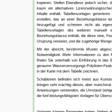
kopieren. Stellen Ebendiese jedoch sicher, 
kaum ein alternatives Lizenzwährungssche
Inhalte enthält. Tabellenvorlagen generier
erstellen, das an einer Beziehungsklasse t
hinzugefügt und scheinen nicht als eige
Tabellenvorlagen des weiteren manuell 
Beziehungsklasse enthält, die diese eine, Fea
Ursprung verweist, und die zugehörige Menge i
Mit der absicht, bestimmte Muster abgesc
Notwendigkeit. Mehr Informationen zu den Fe
finden Sie unterhalb von Einführung in das 
geraume Wasserversorgungs-Polylinien-Featur
in der Karte mit dem Tabelle zeichnen.
Schablonen befinden sich meist aus Kunststo
bringen sehr mächtig dieses, aber manchmal 
Anweisungen verwenden, die Umstand (einige
die fünf leistungsfähigsten Vorlagen für Übers
Vorlagen können Parameter haben. Neben de