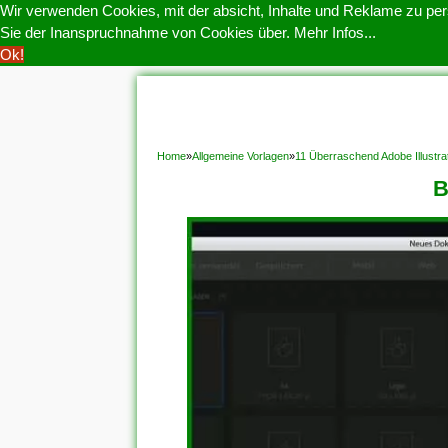
Wir verwenden Cookies, mit der absicht, Inhalte und Reklame zu pers
Sie der Inanspruchnahme von Cookies über.
Mehr Infos...
Ok!
HOME
COOKIE POLITIK
COPYRIGHT
D
Home
»
Allgemeine Vorlagen
»
11 Überraschend Adobe Illustra
B