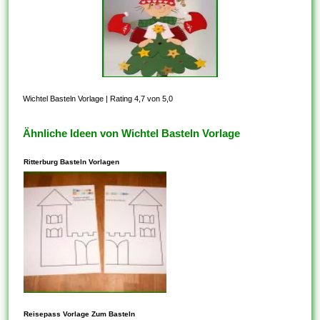
Wichtel Basteln Vorlage
|
Rating 4,7 von 5,0
Ähnliche Ideen von Wichtel Basteln Vorlage
Ritterburg Basteln Vorlagen
In den meisten Fällen steht
dieses Ihnen frei, Vorlagen zu
Reisepass Vorlage Zum Basteln