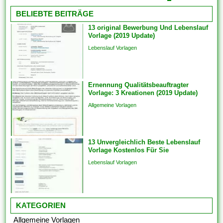
Funktionen arbeiten, bringen
Einige der Vorlagen sind
BELIEBTE BEITRÄGE
Sie die...
branchenspezifisch. Diese
13 original Bewerbung Und Lebenslauf
können auch Die
Vorlage (2019 Update)
Kommunikation und
Lebenslauf Vorlagen
Engagements strukturieren,
um sicherzustellen, dass das
Endprodukt von hoher Qualität
Ernennung Qualitätsbeauftragter
ist. Sie bringen die Vorlagen
Vorlage: 3 Kreationen (2019 Update)
auch überspringen und
Allgemeine Vorlagen
Analogien in...
13 Unvergleichlich Beste Lebenslauf
Vorlage Kostenlos Für Sie
Lebenslauf Vorlagen
KATEGORIEN
Allgemeine Vorlagen