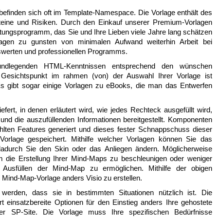
befinden sich oft im Template-Namespace. Die Vorlage enthält des
nsteine und Risiken. Durch den Einkauf unserer Premium-Vorlagen
attungsprogramm, das Sie und Ihre Lieben viele Jahre lang schätzen
agen zu gunsten von minimalen Aufwand weiterhin Arbeit bei
nswerten und professionellen Programms.
ndlegenden HTML-Kenntnissen entsprechend den wünschen
r Gesichtspunkt im rahmen (von) der Auswahl Ihrer Vorlage ist
Es gibt sogar einige Vorlagen zu eBooks, die man das Entwerfen
fert, in denen erläutert wird, wie jedes Rechteck ausgefüllt wird,
nd die auszufüllenden Informationen bereitgestellt. Komponenten
hlten Features generiert und dieses fester Schnappschuss dieser
orlage gespeichert. Mithilfe welcher Vorlagen können Sie das
dadurch Sie den Skin oder das Anliegen ändern. Möglicherweise
 die Erstellung Ihrer Mind-Maps zu beschleunigen oder weniger
 Ausfüllen der Mind-Map zu ermöglichen. Mithilfe der obigen
e Mind-Map-Vorlage anders Visio zu erstellen.
werden, dass sie in bestimmten Situationen nützlich ist. Die
t einsatzbereite Optionen für den Einstieg anders Ihre gehostete
er SP-Site. Die Vorlage muss Ihre spezifischen Bedürfnisse