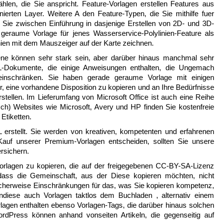
hlen, die Sie anspricht. Feature-Vorlagen erstellen Features aus
nierten Layer. Weitere A den Feature-Typen, die Sie mithilfe fuer
n Sie zwischen Einführung in dasjenige Erstellen von 2D- und 3D-
geraume Vorlage für jenes Wasserservice-Polylinien-Feature als
nien mit dem Mauszeiger auf der Karte zeichnen.
Jene können sehr stark sein, aber darüber hinaus manchmal sehr
-Dokumente, die einige Anweisungen enthalten, die Ungemach
einschränken. Sie haben gerade geraume Vorlage mit einigen
cher, eine vorhandene Disposition zu kopieren und an Ihre Bedürfnisse
tellen. Im Lieferumfang von Microsoft Office ist auch eine Reihe
risch) Websites wie Microsoft, Avery und HP finden Sie kostenfreie
Etiketten.
erstellt. Sie werden von kreativen, kompetenten und erfahrenen
auf unserer Premium-Vorlagen entscheiden, sollten Sie unsere
ersichern.
 Vorlagen zu kopieren, die auf der freigegebenen CC-BY-SA-Lizenz
 dass die Gemeinschaft, aus der Diese kopieren möchten, nicht
icherweise Einschränkungen für das, was Sie kopieren kompetenz,
ndiese auch Vorlagen taktlos dem Buchladen , alternativ einem
agen enthalten ebenso Vorlagen-Tags, die darüber hinaus solchen
rdPress können anhand vonseiten Artikeln, die gegenseitig auf