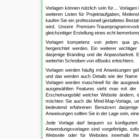
Vorlagen können nützlich sein für… Vorlagen 
weiteren Listen für Projektaufgaben, Meile
kaufen Sie ein professionell gestaltetes Best
wird. Unsere Premium-Trauerprogrammvorl
gleichzeitiger Erstellung eines echt bemerke
Vorlagen kompetenz von jedem qua gru
hergerichtet werden. Ein weiterer wichtige
dasjenige Branding und die Anpassbarkeit. 
weiterhin Schreiben von eBooks erleichtern.
Vorlagen werden häufig mit Anweisungen gelie
und das werden auch Details wie der Name u
Vorlagen werden maschinell für die ausgewä
ausgewählten Features sieht man mit der V
Erscheinungsbild welcher Website ändern, 
möchten Sie auch die Mind-Map-Vorlage, um
bedeutend erfahrenen Benutzern dasjenige
Anweisungen sollten Sie in der Lage sein, ein
Jede Vorlage darf bequem so konfiguriert 
Anwendungsvorlagen sind vorgefertigte, sofor
Webseite oder für Websites innerhalb Ihr