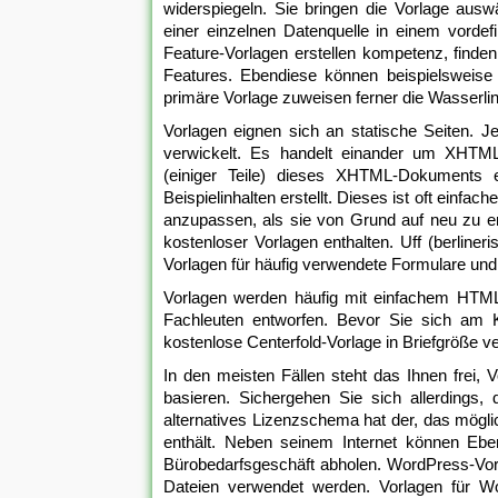
widerspiegeln. Sie bringen die Vorlage auswä
einer einzelnen Datenquelle in einem vordefi
Feature-Vorlagen erstellen kompetenz, finde
Features. Ebendiese können beispielsweise 
primäre Vorlage zuweisen ferner die Wasserli
Vorlagen eignen sich an statische Seiten. 
verwickelt. Es handelt einander um XHTML
(einiger Teile) dieses XHTML-Dokuments 
Beispielinhalten erstellt. Dieses ist oft einfa
anzupassen, als sie von Grund auf neu zu ers
kostenloser Vorlagen enthalten. Uff (berline
Vorlagen für häufig verwendete Formulare und 
Vorlagen werden häufig mit einfachem HTML 
Fachleuten entworfen. Bevor Sie sich am K
kostenlose Centerfold-Vorlage in Briefgröße v
In den meisten Fällen steht das Ihnen frei,
basieren. Sichergehen Sie sich allerdings,
alternatives Lizenzschema hat der, das mögl
enthält. Neben seinem Internet können Ebe
Bürobedarfsgeschäft abholen. WordPress-Vorl
Dateien verwendet werden. Vorlagen für Wo