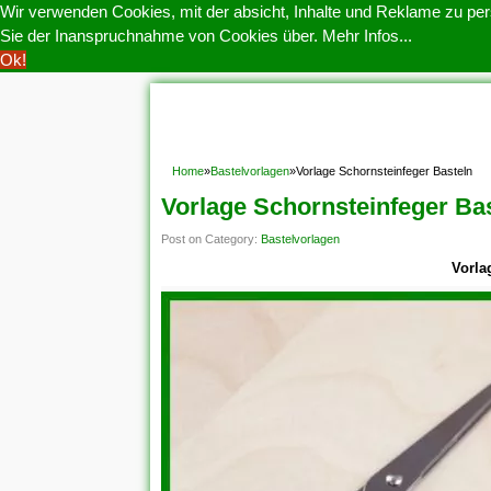
Wir verwenden Cookies, mit der absicht, Inhalte und Reklame zu pers
Sie der Inanspruchnahme von Cookies über.
Mehr Infos...
Ok!
HOME
COOKIE POLITIK
COPYRIGHT
D
Home
»
Bastelvorlagen
»
Vorlage Schornsteinfeger Basteln
Vorlage Schornsteinfeger Ba
Post on Category:
Bastelvorlagen
Vorla