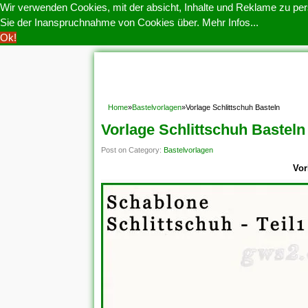
Wir verwenden Cookies, mit der absicht, Inhalte und Reklame zu pers
Sie der Inanspruchnahme von Cookies über.
Mehr Infos...
Ok!
HOME
COOKIE POLITIK
COPYRIGHT
D
Home
»
Bastelvorlagen
»
Vorlage Schlittschuh Basteln
Vorlage Schlittschuh Basteln
Post on Category:
Bastelvorlagen
Vor