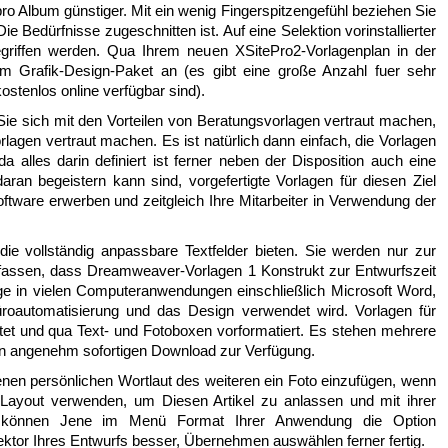
pro Album günstiger. Mit ein wenig Fingerspitzengefühl beziehen Sie
Die Bedürfnisse zugeschnitten ist. Auf eine Selektion vorinstallierter
griffen werden. Qua Ihrem neuen XSitePro2-Vorlagenplan in der
m Grafik-Design-Paket an (es gibt eine große Anzahl fuer sehr
stenlos online verfügbar sind).
 Sie sich mit den Vorteilen von Beratungsvorlagen vertraut machen,
rlagen vertraut machen. Es ist natürlich dann einfach, die Vorlagen
 alles darin definiert ist ferner neben der Disposition auch eine
ran begeistern kann sind, vorgefertigte Vorlagen für diesen Ziel
tware erwerben und zeitgleich Ihre Mitarbeiter in Verwendung der
die vollständig anpassbare Textfelder bieten. Sie werden nur zur
uffassen, dass Dreamweaver-Vorlagen 1 Konstrukt zur Entwurfszeit
ige in vielen Computeranwendungen einschließlich Microsoft Word,
oautomatisierung und das Design verwendet wird. Vorlagen für
tet und qua Text- und Fotoboxen vorformatiert. Es stehen mehrere
 angenehm sofortigen Download zur Verfügung.
enen persönlichen Wortlaut des weiteren ein Foto einzufügen, wenn
Layout verwenden, um Diesen Artikel zu anlassen und mit ihrer
 können Jene im Menü Format Ihrer Anwendung die Option
tor Ihres Entwurfs besser, Übernehmen auswählen ferner fertig.