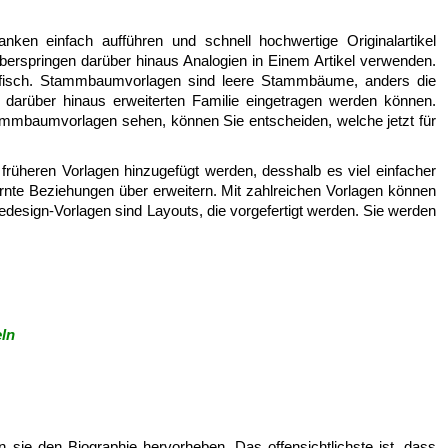
ken einfach aufführen und schnell hochwertige Originalartikel
berspringen darüber hinaus Analogien in Einem Artikel verwenden.
fisch. Stammbaumvorlagen sind leere Stammbäume, anders die
n darüber hinaus erweiterten Familie eingetragen werden können.
ammbaumvorlagen sehen, können Sie entscheiden, welche jetzt für
früheren Vorlagen hinzugefügt werden, desshalb es viel einfacher
nte Beziehungen über erweitern. Mit zahlreichen Vorlagen können
esign-Vorlagen sind Layouts, die vorgefertigt werden. Sie werden
ln
n sie den Biographie hervorheben. Das offensichtlichste ist, dass