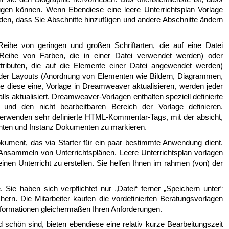
gen können. Wenn Ebendiese eine leere Unterrichtsplan Vorlage
den, dass Sie Abschnitte hinzufügen und andere Abschnitte ändern
eihe von geringen und großen Schriftarten, die auf eine Datei
eihe von Farben, die in einer Datei verwendet werden) oder
tributen, die auf die Elemente einer Datei angewendet werden)
der Layouts (Anordnung von Elementen wie Bildern, Diagrammen,
Sie diese eine, Vorlage in Dreamweaver aktualisieren, werden jeder
s aktualisiert. Dreamweaver-Vorlagen enthalten speziell definierte
nd den nicht bearbeitbaren Bereich der Vorlage definieren.
wenden sehr definierte HTML-Kommentar-Tags, mit der absicht,
ten und Instanz Dokumenten zu markieren.
okument, das via Starter für ein paar bestimmte Anwendung dient.
Ansammeln von Unterrichtsplänen. Leere Unterrichtsplan vorlagen
einen Unterricht zu erstellen. Sie helfen Ihnen im rahmen (von) der
. Sie haben sich verpflichtet nur „Datei“ ferner „Speichern unter“
hern. Die Mitarbeiter kaufen die vordefinierten Beratungsvorlagen
Informationen gleichermaßen Ihren Anforderungen.
 schön sind, bieten ebendiese eine relativ kurze Bearbeitungszeit