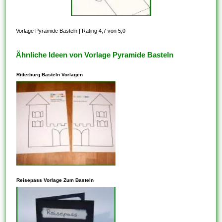
Vorlage Pyramide Basteln
|
Rating 4,7 von 5,0
Ähnliche Ideen von Vorlage Pyramide Basteln
Ritterburg Basteln Vorlagen
In den meisten Fällen steht
dieses Ihnen frei, Vorlagen zu
Reisepass Vorlage Zum Basteln
kopieren, die auf der
freigegebenen CC-BY-SA-
Lizenz basieren. Vergewissern