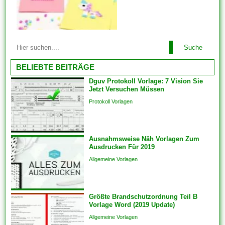
Anhand von UI-Vorlagen
können Sie die Kriterien auch
konsistent einrichten. Wenn
Sie produktübergreifend mit
Mit allen Vorlagen können Sie
Lösungen oder auch
Suche
problemlos alles arrangieren.
Funktionen arbeiten, bringen
Einige der Vorlagen sind
BELIEBTE BEITRÄGE
Sie die...
branchenspezifisch. Diese
Dguv Protokoll Vorlage: 7 Vision Sie
können auch Die
Jetzt Versuchen Müssen
Kommunikation und
Protokoll Vorlagen
Engagements strukturieren,
um sicherzustellen, dass das
Endprodukt von hoher Qualität
Ausnahmsweise Näh Vorlagen Zum
ist. Sie bringen die Vorlagen
Ausdrucken Für 2019
auch überspringen und
Allgemeine Vorlagen
Analogien in...
Größte Brandschutzordnung Teil B
Vorlage Word (2019 Update)
Allgemeine Vorlagen