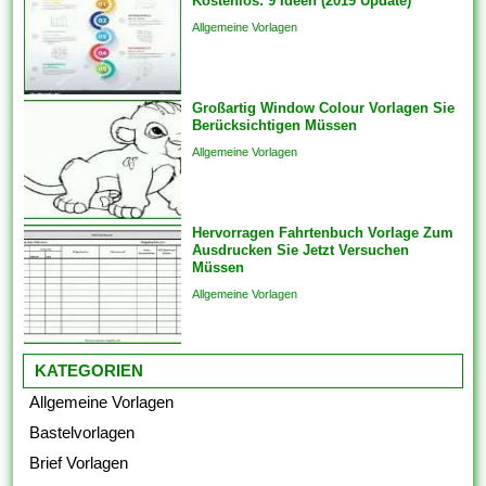
Kostenlos: 9 Ideen (2019 Update)
Kommunikation und
Allgemeine Vorlagen
Engagements strukturieren,
um sicherzustellen, dass das
Endprodukt von hoher Qualität
Großartig Window Colour Vorlagen Sie
ist. Sie bringen die Vorlagen
Berücksichtigen Müssen
auch überspringen und
Allgemeine Vorlagen
Analogien in...
Hervorragen Fahrtenbuch Vorlage Zum
Ausdrucken Sie Jetzt Versuchen
Müssen
Allgemeine Vorlagen
KATEGORIEN
Allgemeine Vorlagen
Bastelvorlagen
Brief Vorlagen