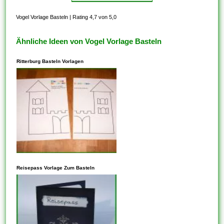
Vogel Vorlage Basteln
|
Rating 4,7 von 5,0
Ähnliche Ideen von Vogel Vorlage Basteln
Ritterburg Basteln Vorlagen
In den meisten Fällen steht
dieses Ihnen frei, Vorlagen zu
Reisepass Vorlage Zum Basteln
kopieren, die auf der
freigegebenen CC-BY-SA-
Lizenz basieren. Vergewissern
Sie sich aber, dass die