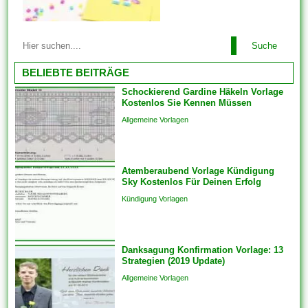
konsistent einrichten. Wenn
Sie produktübergreifend mit
Mit allen Vorlagen können Sie
Lösungen oder auch
Suche
problemlos alles arrangieren.
Funktionen arbeiten, bringen
Einige der Vorlagen sind
BELIEBTE BEITRÄGE
Sie die...
branchenspezifisch. Diese
Schockierend Gardine Häkeln Vorlage
können auch Die
Kostenlos Sie Kennen Müssen
Kommunikation und
Allgemeine Vorlagen
Engagements strukturieren,
um sicherzustellen, dass das
Endprodukt von hoher Qualität
Atemberaubend Vorlage Kündigung
ist. Sie bringen die Vorlagen
Sky Kostenlos Für Deinen Erfolg
auch überspringen und
Kündigung Vorlagen
Analogien in...
Danksagung Konfirmation Vorlage: 13
Strategien (2019 Update)
Allgemeine Vorlagen