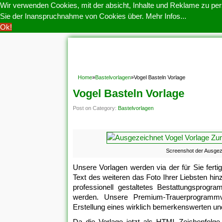
Wir verwenden Cookies, mit der absicht, Inhalte und Reklame zu pers
Sie der Inanspruchnahme von Cookies über.
Mehr Infos...
Ok!
HOME
COOKIE POLITIK
COPYRIGHT
D
Home
»
Bastelvorlagen
»
Vogel Basteln Vorlage
Vogel Basteln Vorlage
Post on Category:
Bastelvorlagen
Screenshot der Ausgez
Unsere Vorlagen werden via der für Sie fertig 
Text des weiteren das Foto Ihrer Liebsten hi
professionell gestaltetes Bestattungsprog
werden. Unsere Premium-Trauerprogrammvo
Erstellung eines wirklich bemerkenswerten u
Da die Vorlage jetzt als HTML-Zeichenfolge