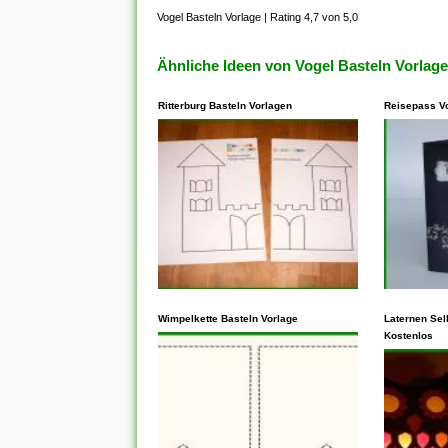
Vogel Basteln Vorlage
|
Rating 4,7 von 5,0
Ähnliche Ideen von Vogel Basteln Vorlage
Ritterburg Basteln Vorlagen
Reisepass V
In den meisten Fällen steht
In den me
dieses Ihnen frei, Vorlagen zu
Wimpelkette Basteln Vorlage
Ihnen unb
Laternen Sel
Kostenlos
kopieren, die auf der
kopieren, 
freigegebenen CC-BY-SA-
freigege
Lizenz basieren. Vergewissern
Lizenz au
Sie sich aber, dass die
Vergewiss
Community, aus der Diese
jedoch, d