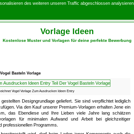
onalisieren des weiteren unseren Traffic abgeschlossen analysieren.
Vorlage Ideen
Kostenlose Muster und Vorlagen für deine perfekte Bewerbung
ATENSCHUTZERKLARUNG
KONTAKT
NUTZUNGSBEDINGUNGEN
Vogel Basteln Vorlage
eichnet Vogel Vorlage Zum Ausdrucken Ideen Entry
gestellten Designgrundlage geliefert. Sie sind verpflichtet lediglich
nzufügen. Via den Kauf unserer Premium-Vorlagen erhalten Jene ein
ramm, das Ebendiese und Ihre Lieben viele Jahre lang schätzen
rlagen für minimalen Aufwand und Arbeit bei gleichzeitiger
nd professionellen Programms.
 bereitgestellt wird, darf beim Laden jener Komponente auch die