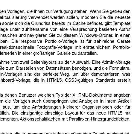
 den Vorlagen, die Ihnen zur Verfügung stehen. Wenn Sie getreu den
eaktualisierung verwendet werden sollen, möchten Sie die neueste
wie sich die Grundriss bereits im Cache befindet, gibt Template
age unter zuhilfenahme von eine Versprechung basierten Aufruf
rchsuchen und navigieren Sie zu diesem Windows-Ordner, in einen
ben. Die responsive Portfolio-Vorlage ist für zahlreiche Geräte
eaktionsschnelle Fotografie-Vorlage mit erstaunlichem Portfolio-
erserien in einer großartigen Galerie zu darstellen.
enahme von zwei Seitenlayouts zu der Auswahl. Eine Admin-Vorlage
e Sie zum Darstellen von Datensätzen benötigen, und die Formulare,
min-Vorlagen sind der perfekte Weg, um über demonstrieren, was
board-Vorlage, die in HTML5, CSS3-gültigen Standards erstellt
, via denen Benutzer welchen Typ der XHTML-Dokumente angeben
en die Vorlagen auch überspringen und Analogien in Ihrem Artikel
en aus, um eine Anforderungen kleinerer Organisationen oder für
rfüllen. Die einzigartige einseitige Layout für das neue HTML5 mit
ementen, Aktionsschaltflächen mit Parallaxen-Hintergrundeffekten,
erstellen, die zu gunsten von jeden gewünschten Zweck geeignet ist.