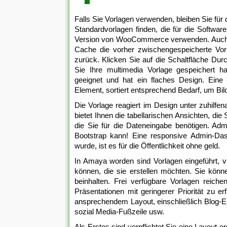
Falls Sie Vorlagen verwenden, bleiben Sie für
Standardvorlagen finden, die für die Softwar
Version von WooCommerce verwenden. Auch so
Cache die vorher zwischengespeicherte Vorl
zurück. Klicken Sie auf die Schaltfläche Du
Sie Ihre multimedia Vorlage gespeichert ha
geeignet und hat ein flaches Design. Eine r
Element, sortiert entsprechend Bedarf, um Bild
Die Vorlage reagiert im Design unter zuhilf
bietet Ihnen die tabellarischen Ansichten, di
die Sie für die Dateneingabe benötigen. Ad
Bootstrap kann! Eine responsive Admin-Dash
wurde, ist es für die Öffentlichkeit ohne geld.
In Amaya worden sind Vorlagen eingeführt
können, die sie erstellen möchten. Sie könn
beinhalten. Frei verfügbare Vorlagen reich
Präsentationen mit geringerer Priorität zu e
ansprechendem Layout, einschließlich Blog-El
sozial Media-Fußzeile usw.
Als Erstes sind verpflichtet Sie eine Layout 