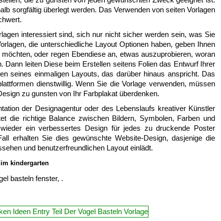
halb sorgfältig überlegt werden. Das Verwenden von seiten Vorlagen
chwert.
lagen interessiert sind, sich nur nicht sicher werden sein, was Sie
orlagen, die unterschiedliche Layout Optionen haben, geben Ihnen
ie möchten, oder regen Ebendiese an, etwas auszuprobieren, woran
. Dann leiten Diese beim Erstellen seitens Folien das Entwurf Ihrer
egen seines einmaligen Layouts, das darüber hinaus anspricht. Das
lattformen dienstwillig. Wenn Sie die Vorlage verwenden, müssen
 Design zu gunsten von Ihr Farbplakat überdenken.
ntation der Designagentur oder des Lebenslaufs kreativer Künstler
tet die richtige Balance zwischen Bildern, Symbolen, Farben und
 wieder ein verbessertes Design für jedes zu druckende Poster
Fall erhalten Sie dies gewünschte Website-Design, dasjenige die
sehen und benutzerfreundlichen Layout einlädt.
 im kindergarten
gel basteln fenster, .