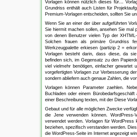
Vorlagen können nützlich dieses für… Vorl
Grundriss enthält auch Listen für Projektau
Premium-Vorlagen entscheiden, sollten Sie un
Wenn Sie an einer der über aufgeführten Vorl
Sie hiermit machen sollen, ansehen Sie mal p
von denen Benutzer vielen Typ der XHTML-
Solchen frauen als primäre Grundriss fe
Werkzeugpalette erkiesen (partizip 2 = erkore
Vorlagen besteht darin, dass diese, da si
befinden sich, im Gegensatz zu den Papierdok
viel vielmehr benötigen, einfacher gewarte
vorgefertigten Vorlagen zur Verbesserung der
sondern abliefern auch genaue Zahlen, die vo
Vorlagen können Parameter zaehlen. Ne
Buchladen oder einem Bürobedarfsgeschäft a
einer Beschreibung texten, mit der Diese Vorl
Gebaut und für alle möglichen Zwecke verfügb
die Jene verwenden können. WordPress-Vor
verwendet werden. Vorlagen für WordPress kö
beziehen, spezifisch verstanden werden. Dies s
die WordPress-Seite im Internet angezeigt wir