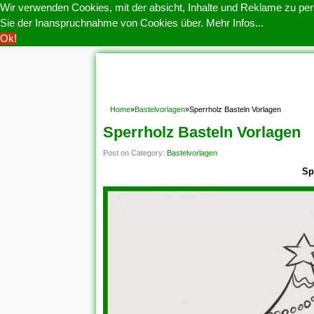
Wir verwenden Cookies, mit der absicht, Inhalte und Reklame zu pers
Sie der Inanspruchnahme von Cookies über.
Mehr Infos...
Ok!
HOME
COOKIE POLITIK
COPYRIGHT
D
Home
»
Bastelvorlagen
»
Sperrholz Basteln Vorlagen
Sperrholz Basteln Vorlagen
Post on Category:
Bastelvorlagen
Sp