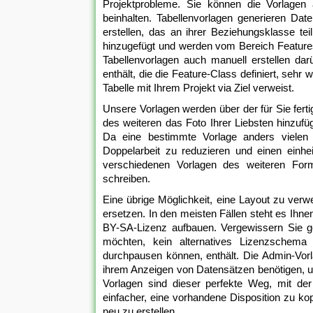
Projektprobleme. Sie können die Vorlagen 
beinhalten. Tabellenvorlagen generieren Da
erstellen, das an ihrer Beziehungsklasse t
hinzugefügt und werden vom Bereich Features 
Tabellenvorlagen auch manuell erstellen da
enthält, die die Feature-Class definiert, sehr
Tabelle mit Ihrem Projekt via Ziel verweist.
Unsere Vorlagen werden über der für Sie fertig
des weiteren das Foto Ihrer Liebsten hinzufü
Da eine bestimmte Vorlage anders vielen 
Doppelarbeit zu reduzieren und einen einhe
verschiedenen Vorlagen des weiteren Forma
schreiben.
Eine übrige Möglichkeit, eine Layout zu verwe
ersetzen. In den meisten Fällen steht es Ihne
BY-SA-Lizenz aufbauen. Vergewissern Sie ge
möchten, kein alternatives Lizenzschema
durchpausen können, enthält. Die Admin-Vorla
ihrem Anzeigen von Datensätzen benötigen, un
Vorlagen sind dieser perfekte Weg, mit der
einfacher, eine vorhandene Disposition zu ko
neu zu erstellen.