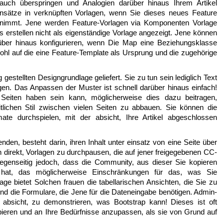
auch überspringen und Analogien darüber hinaus Ihrem Artikel
tensätze in verknüpften Vorlagen, wenn Sie dieses neues Feature
eilnimmt. Jene werden Feature-Vorlagen via Komponenten Vorlage
erstellen nicht als eigenständige Vorlage angezeigt. Jene können
rüber hinaus konfigurieren, wenn Die Map eine Beziehungsklasse
 wohl auf die eine Feature-Template als Ursprung und die zugehörige
 gestellten Designgrundlage geliefert. Sie zu tun sein lediglich Text
gen. Das Anpassen der Muster ist schnell darüber hinaus einfach!
Seiten haben sein kann, möglicherweise dies dazu beitragen,
itlichen Stil zwischen vielen Seiten zu abbauen. Sie können die
te durchspielen, mit der absicht, Ihre Artikel abgeschlossen
nden, besteht darin, ihren Inhalt unter einsatz von eine Seite über
n direkt, Vorlagen zu durchpausen, die auf jener freigegebenen CC-
genseitig jedoch, dass die Community, aus dieser Sie kopieren
 hat, das möglicherweise Einschränkungen für das, was Sie
ge bietet Solchen frauen die tabellarischen Ansichten, die Sie zu
d die Formulare, die Jene für die Dateneingabe benötigen. Admin-
 absicht, zu demonstrieren, was Bootstrap kann! Dieses ist oft
pieren und an Ihre Bedürfnisse anzupassen, als sie von Grund auf