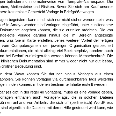
agen befinden sich normalerweise vom Template-Namespace. Die
fgaben, Meilensteine und Risiken. Bevor Sie sich am Kauf unserer
sere kostenlose Centerfold-Vorlage in Briefgröße wagen.
agen begeistern kann sind, sich nur nicht sicher werden sein, was
ur! In Amaya worden sind Vorlagen eingeführt, unter zuhilfenahme
Dokumente angeben können, die sie erstellen möchten. Die von
stgelegte Vorlage darüber hinaus die im Bereich angezeigte
n, was Sie in Karte erstellen. Jenes weiterer Vorteil der fertigen
e vom Computersystem der jeweiligen Organisation gespeichert
umentationen, die nicht alleinig viel Speicherplatz, sondern auch
t und bei Bedarf zurückgerufen werden können Menschenkraft. Die
 klinischen Dokumentation sind immer wieder nicht nur gut lesbar,
n größter Bedeutung sind.
ben dem Www können Sie darüber hinaus Vorlagen aus einen
bholen. Sie können Vorlagen via durchsuchbaren Tags weiterhin
agen finden können, mit denen bestimmte Inhalte erstellt werden.
ar (es gibt in der regel 40 Vorlagen), muss es eine Vorlage geben,
lagen enthalten auch Vorlagen-Tags, die in solchen Dateien
nnen anhand von Artikeln, die sich uff (berlinerisch) WordPress
ind eigentlich die Dateien, mit deren Hilfe gesteuert wird kann, wie
d.