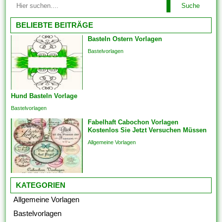
Lösungen oder auch
Suche
problemlos alles arrangieren.
Funktionen arbeiten, bringen
Einige der Vorlagen sind
BELIEBTE BEITRÄGE
Sie die...
branchenspezifisch. Diese
Basteln Ostern Vorlagen
können auch Die
Bastelvorlagen
Kommunikation und
Engagements strukturieren,
um sicherzustellen, dass das
Endprodukt von hoher Qualität
Hund Basteln Vorlage
ist. Sie bringen die Vorlagen
auch überspringen und
Bastelvorlagen
Analogien in...
Fabelhaft Cabochon Vorlagen
Kostenlos Sie Jetzt Versuchen Müssen
Allgemeine Vorlagen
KATEGORIEN
Allgemeine Vorlagen
Bastelvorlagen