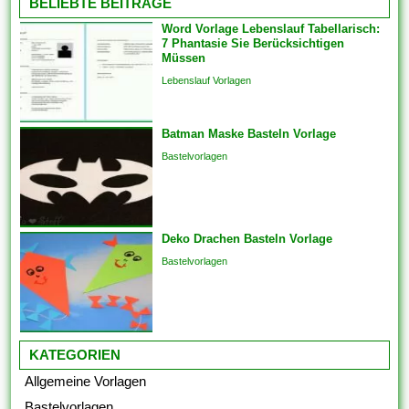
BELIEBTE BEITRÄGE
Sie die...
branchenspezifisch. Diese
Word Vorlage Lebenslauf Tabellarisch:
können auch Die
7 Phantasie Sie Berücksichtigen
Kommunikation und
Müssen
Engagements strukturieren,
Lebenslauf Vorlagen
um sicherzustellen, dass das
Endprodukt von hoher Qualität
Batman Maske Basteln Vorlage
ist. Sie bringen die Vorlagen
auch überspringen und
Bastelvorlagen
Analogien in...
Deko Drachen Basteln Vorlage
Bastelvorlagen
KATEGORIEN
Allgemeine Vorlagen
Bastelvorlagen