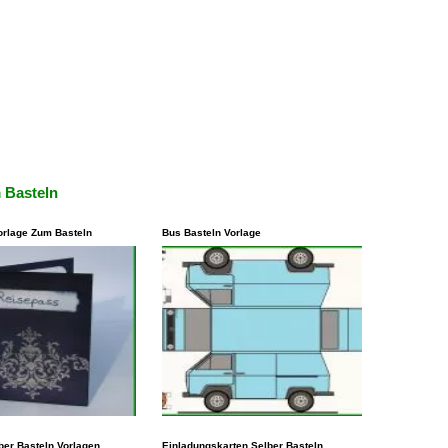
 Basteln
orlage Zum Basteln
Bus Basteln Vorlage
isten Fällen steht es
Eine andere Möglichkeit, eine
ber Basteln Vorlagen
Einladungskarten Selber Basteln