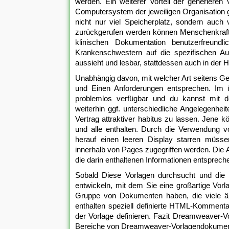
werden. Ein weiterer Vorteil der generieren 
Computersystem der jeweiligen Organisation 
nicht nur viel Speicherplatz, sondern auch 
zurückgerufen werden können Menschenkraft. I
klinischen Dokumentation benutzerfreund
Krankenschwestern auf die spezifischen Auf
aussieht und lesbar, stattdessen auch in der H
Unabhängig davon, mit welcher Art seitens Gesc
und Einen Anforderungen entsprechen. Im 
problemlos verfügbar und du kannst mit de
weiterhin ggf. unterschiedliche Angelegenh
Vertrag attraktiver habitus zu lassen. Jene 
und alle enthalten. Durch die Verwendung vo
herauf einen leeren Display starren müssen.
innerhalb von Pages zugegriffen werden. Die A
die darin enthaltenen Informationen entsprec
Sobald Diese Vorlagen durchsucht und die
entwickeln, mit dem Sie eine großartige Vorl
Gruppe von Dokumenten haben, die viele ä
enthalten speziell definierte HTML-Kommentar
der Vorlage definieren. Fazit Dreamweaver-
Bereiche von Dreamweaver-Vorlagendokumen