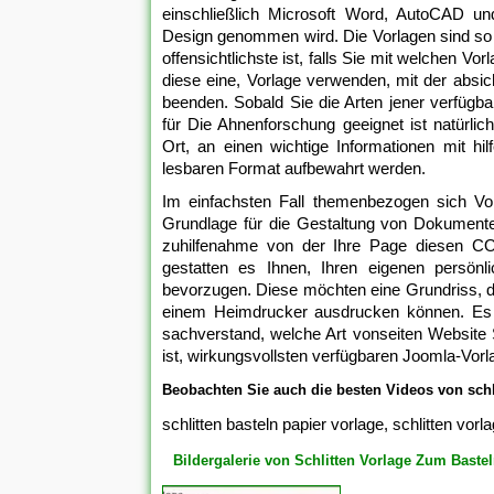
einschließlich Microsoft Word, AutoCAD un
Design genommen wird. Die Vorlagen sind so g
offensichtlichste ist, falls Sie mit welchen 
diese eine, Vorlage verwenden, mit der absic
beenden. Sobald Sie die Arten jener verfüg
für Die Ahnenforschung geeignet ist natürlic
Ort, an einen wichtige Informationen mit hil
lesbaren Format aufbewahrt werden.
Im einfachsten Fall themenbezogen sich Vor
Grundlage für die Gestaltung von Dokumenten
zuhilfenahme von der Ihre Page diesen CO
gestatten es Ihnen, Ihren eigenen persön
bevorzugen. Diese möchten eine Grundriss, d
einem Heimdrucker ausdrucken können. Es is
sachverstand, welche Art vonseiten Website
ist, wirkungsvollsten verfügbaren Joomla-Vor
Beobachten Sie auch die besten Videos von schl
schlitten basteln papier vorlage, schlitten vo
Bildergalerie von Schlitten Vorlage Zum Baste