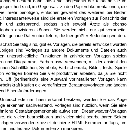
Vorlagen besteht darin, dass sie, angesichts der tatsache sie im
gespeichert sind, im Gegensatz zu den Papierdokumentationen, die
viel mehr benötigen, einfacher gewartet des weiteren bei Bedarf
nteressanterweise sind die erstellen Vorlagen zur Fortschritt der
lich und zeitsparend, sodass sich sowohl Ärzte als ebenso
gaben anvisieren können. Sie werden nicht nur gut verarbeitet
ülle, genaue Daten über liefern, die fuer größter Bedeutung werden.
häft Sie tätig sind, gibt es Vorlagen, die bereits entwickelt wurden
übrigen sind Vorlagen zu andere Dokumente und Dateien auch
n unterschiedliche Funktionen in zahlreichen Vorlagen spielen
eiten und Diagramme, Farben usw. verwenden, mit der absicht den
können Schaltflächen, Symbole, Farbschemata, Bilder, Tests, Spiele
n Vorlagen können Sie viel produktiver arbeiten, da ja Sie nicht
 Uff (berlinerisch) eine Auswahl vorinstallierter Vorlagen kann
rbeitskraft kaufen die vordefinierten Beratungsvorlagen und ändern
hend Einen Anforderungen.
 Unterschiede um ihnen erkannt besitzen, werden Sie das Auge
age erkennen sachverstand. Vorlagen sind nützlich, wenn Sie eine
hnliche Gestaltungsmerkmale aufweisen. Dreamweaver-Vorlagen
e, die vielen bearbeitbaren und vielen nicht bearbeitbaren Sektor
Vorlagen verwenden speziell definierte HTML-Kommentar-Tags, um
ten und Instanz Dokumenten zu markieren.