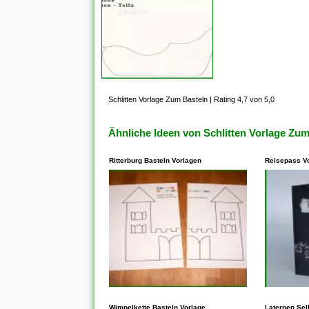
Schlitten Vorlage Zum Basteln
|
Rating 4,7 von 5,0
Ähnliche Ideen von Schlitten Vorlage Zum
Ritterburg Basteln Vorlagen
Reisepass V
In den meisten Fällen steht
In den me
Wimpelkette Basteln Vorlage
Laternen Sel