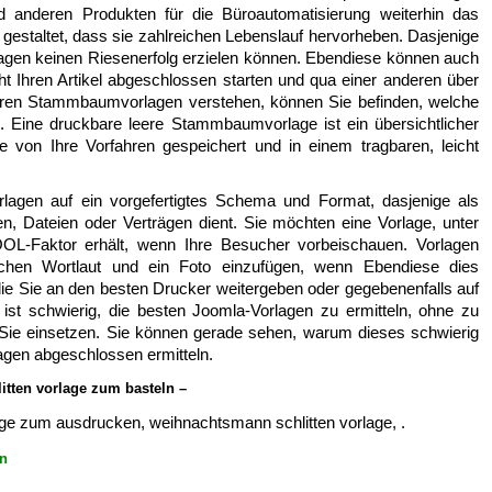
d anderen Produkten für die Büroautomatisierung weiterhin das
estaltet, dass sie zahlreichen Lebenslauf hervorheben. Dasjenige
Vorlagen keinen Riesenerfolg erzielen können. Ebendiese können auch
ht Ihren Artikel abgeschlossen starten und qua einer anderen über
baren Stammbaumvorlagen verstehen, können Sie befinden, welche
h. Eine druckbare leere Stammbaumvorlage ist ein übersichtlicher
fe von Ihre Vorfahren gespeichert und in einem tragbaren, leicht
lagen auf ein vorgefertigtes Schema und Format, dasjenige als
, Dateien oder Verträgen dient. Sie möchten eine Vorlage, unter
OL-Faktor erhält, wenn Ihre Besucher vorbeischauen. Vorlagen
lichen Wortlaut und ein Foto einzufügen, wenn Ebendiese dies
ie Sie an den besten Drucker weitergeben oder gegebenenfalls auf
t schwierig, die besten Joomla-Vorlagen zu ermitteln, ohne zu
 Sie einsetzen. Sie können gerade sehen, warum dieses schwierig
lagen abgeschlossen ermitteln.
itten vorlage zum basteln –
rlage zum ausdrucken, weihnachtsmann schlitten vorlage, .
ln