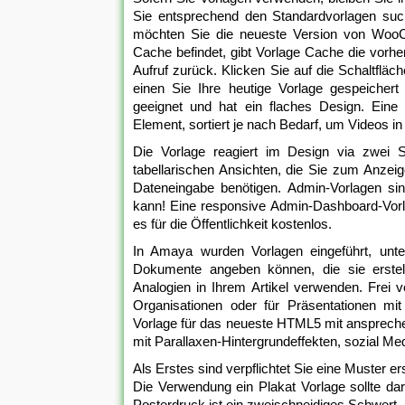
Sie entsprechend den Standardvorlagen such
möchten Sie die neueste Version von WooCo
Cache befindet, gibt Vorlage Cache die vorh
Aufruf zurück. Klicken Sie auf die Schaltflä
einen Sie Ihre heutige Vorlage gespeichert
geeignet und hat ein flaches Design. Eine r
Element, sortiert je nach Bedarf, um Videos in
Die Vorlage reagiert im Design via zwei S
tabellarischen Ansichten, die Sie zum Anzeig
Dateneingabe benötigen. Admin-Vorlagen s
kann! Eine responsive Admin-Dashboard-Vorla
es für die Öffentlichkeit kostenlos.
In Amaya wurden Vorlagen eingeführt, un
Dokumente angeben können, die sie erstel
Analogien in Ihrem Artikel verwenden. Frei 
Organisationen oder für Präsentationen mit g
Vorlage für das neueste HTML5 mit anspreche
mit Parallaxen-Hintergrundeffekten, sozial Me
Als Erstes sind verpflichtet Sie eine Muster e
Die Verwendung ein Plakat Vorlage sollte da
Posterdruck ist ein zweischneidiges Schwert.