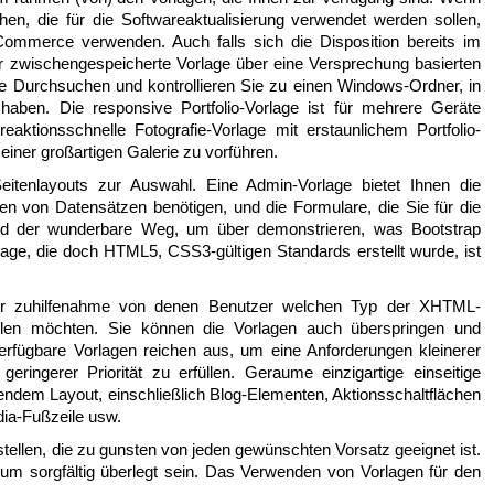
en, die für die Softwareaktualisierung verwendet werden sollen,
mmerce verwenden. Auch falls sich die Disposition bereits im
er zwischengespeicherte Vorlage über eine Versprechung basierten
che Durchsuchen und kontrollieren Sie zu einen Windows-Ordner, in
 haben. Die responsive Portfolio-Vorlage ist für mehrere Geräte
eaktionsschnelle Fotografie-Vorlage mit erstaunlichem Portfolio-
 einer großartigen Galerie zu vorführen.
eitenlayouts zur Auswahl. Eine Admin-Vorlage bietet Ihnen die
en von Datensätzen benötigen, und die Formulare, die Sie für die
ind der wunderbare Weg, um über demonstrieren, was Bootstrap
ge, die doch HTML5, CSS3-gültigen Standards erstellt wurde, ist
ter zuhilfenahme von denen Benutzer welchen Typ der XHTML-
len möchten. Sie können die Vorlagen auch überspringen und
verfügbare Vorlagen reichen aus, um eine Anforderungen kleinerer
eringerer Priorität zu erfüllen. Geraume einzigartige einseitige
ndem Layout, einschließlich Blog-Elementen, Aktionsschaltflächen
dia-Fußzeile usw.
rstellen, die zu gunsten von jeden gewünschten Vorsatz geeignet ist.
rum sorgfältig überlegt sein. Das Verwenden von Vorlagen für den