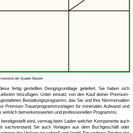
creenshot der Quader Basteln
se fertig gestellten Designgrundlage geliefert. Sie haben sich
er Liebsten hinzufügen. Unter einsatz von den Kauf deiner Premium-
l gestaltetes Bestattungsprogramm, das Sie und Ihre Nimmersatten
iese Premium-Trauerprogrammvorlagen für minimalen Aufwand und
ines wirklich bemerkenswerten und professionellen Programms.
e bereitgestellt wird, vermag beim Laden welcher Komponente auch
net sachverstand Sie auch Vorlagen aus dem Buchgeschäft oder
ieren der Vorlage ist schnell und leicht! Ein weiterer Privileg der