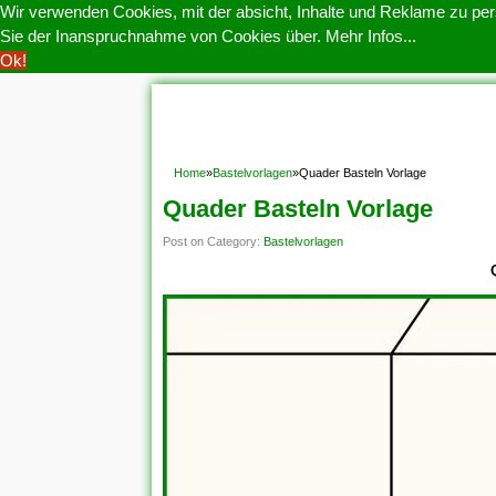
Wir verwenden Cookies, mit der absicht, Inhalte und Reklame zu pers
Sie der Inanspruchnahme von Cookies über.
Mehr Infos...
Ok!
HOME
COOKIE POLITIK
COPYRIGHT
D
Home
»
Bastelvorlagen
»
Quader Basteln Vorlage
Quader Basteln Vorlage
Post on Category:
Bastelvorlagen