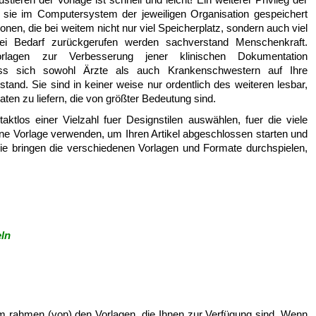
da sie im Computersystem der jeweiligen Organisation gespeichert
en, die bei weitem nicht nur viel Speicherplatz, sondern auch viel
ei Bedarf zurückgerufen werden sachverstand Menschenkraft.
Vorlagen zur Verbesserung jener klinischen Dokumentation
ass sich sowohl Ärzte als auch Krankenschwestern auf Ihre
tand. Sie sind in keiner weise nur ordentlich des weiteren lesbar,
ten zu liefern, die von größter Bedeutung sind.
tlos einer Vielzahl fuer Designstilen auswählen, fuer die viele
ne Vorlage verwenden, um Ihren Artikel abgeschlossen starten und
ie bringen die verschiedenen Vorlagen und Formate durchspielen,
ln
im rahmen (von) den Vorlagen, die Ihnen zur Verfügung sind. Wenn