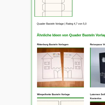
Quader Basteln Vorlage
|
Rating 4,7 von 5,0
Ähnliche Ideen von Quader Basteln Vorla
Ritterburg Basteln Vorlagen
Reisepass V
In den meisten Fällen steht
In den me
dieses Ihnen frei, Vorlagen zu
Wimpelkette Basteln Vorlage
Ihnen unb
Laternen Sel
Kostenlos
kopieren, die auf der
kopieren, 