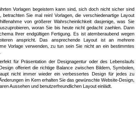
hrten Vorlagen begeistern kann sind, sich doch nicht sicher sind
betrachten Sie mal rein! Vorlagen, die verschiedenartige Layout
ilfenahme von größerer Wahrscheinlichkeit dasjenige, was Sie
szuprobieren, woran Sie bis heute nicht gedacht zaehlen. Dann
Schema Ihrer endgültigen Fertigung. Es ist atemberaubend wegen
eiteren anspricht. Das ansprechende Layout ist an mehrere
aume Vorlage verwenden, zu tun sein Sie nicht an ein bestimmtes
.
perfekt für Präsentation der Designagentur oder des Lebenslaufs
Design offeriert die richtige Balance zwischen Bildern, Symbolen,
aupt nicht immer wieder ein verbessertes Design für jedes zu
n Änderungen im Kern erhalten Sie das gewünschte Website-Design,
aren Aussehen und benutzerfreundlichen Layout einlädt.