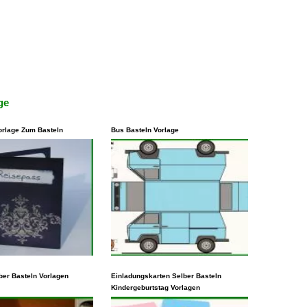
ge
orlage Zum Basteln
Bus Basteln Vorlage
isten Fällen steht es
Eine andere Möglichkeit, eine
ewohnt, Vorlagen zu
ber Basteln Vorlagen
Vorlage zu schlucken, besteht
Einladungskarten Selber Basteln
Kindergeburtstag Vorlagen
die auf der
darin, diesen Inhalt durch ein