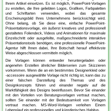
Ihrem Artikel einsetzen. Es ist möglich, PowerPoint-Vorlagen
zu erstellen, die Ihre geliebten Logos, Grafiken, Farbpaletten
und Schriftarten verwenden, wobei das gesamte
Erscheinungsbild Ihres Unternehmens berücksichtigt wird.
Ohne belang, ob Sie diese eine, einfache PowerPoint-
Präsentationsvorlage, ein äußerst kreatives und professionell
gestaltetes Foliendeck, Videos und Animationen für maximale
Einzelschritt oder ausgefeilte, maßgeschneiderte interaktive
Präsentationstools benötigen, eine professionelle PowerPoint-
Agentur hilft Ihnen dabei, Ihre Botschaft herauf effektivste
Weise abgeschlossen vermitteln möglich.
Die Vorlagen können entweder heruntergeladen oder
angenehm Erstellen ähnlicher Bilderserien zum Skizzieren
vorkommen. Wenn die an ein bestimmtes Designerkleid oder
-accessoire ausgewählte Vorlage nicht richtig ist, kann das zu
einer falschen Darstellung des Themas und des
Designkonzepts führen und einander negativ auf die
Marktfähigkeit des Designs beeinflussen. Bevor Sie einander
mit den Vorteilen von Beratungsvorlagen vertraut machen,
sollten Sie einander mit der Bedeutsamkeit von Vorlagen
vertraut machen. MS-Word-Vorlagen verleihen Einem
Lebenslauf ein professionelles und künstlerisches Habitus.