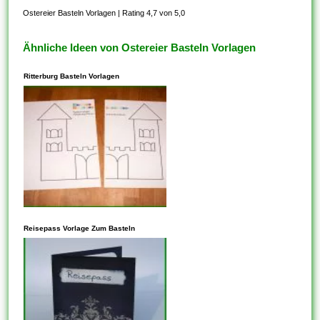
Ostereier Basteln Vorlagen
|
Rating 4,7 von 5,0
Ähnliche Ideen von Ostereier Basteln Vorlagen
Ritterburg Basteln Vorlagen
In den meisten Fällen steht
dieses Ihnen frei, Vorlagen zu
Reisepass Vorlage Zum Basteln
kopieren, die auf der
freigegebenen CC-BY-SA-
Lizenz basieren. Vergewissern
Sie sich aber, dass die
Community, aus der Diese