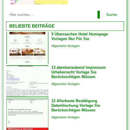
konsistent einrichten. Wenn
Sie produktübergreifend mit
Mit allen Vorlagen können Sie
Lösungen oder auch
Suche
problemlos alles arrangieren.
Funktionen arbeiten, bringen
Einige der Vorlagen sind
BELIEBTE BEITRÄGE
Sie die...
branchenspezifisch. Diese
9 Überraschen Hotel Homepage
können auch Die
Vorlagen Nur Für Sie
Kommunikation und
Allgemeine Vorlagen
Engagements strukturieren,
um sicherzustellen, dass das
Endprodukt von hoher Qualität
13 atemberaubend Impressum
ist. Sie bringen die Vorlagen
Urheberrecht Vorlage Sie
auch überspringen und
Berücksichtigen Müssen
Analogien in...
Allgemeine Vorlagen
12 Allerbeste Bestätigung
Datenlöschung Vorlage Sie
Berücksichtigen Müssen
Allgemeine Vorlagen