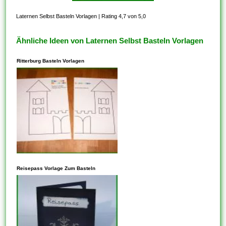
Laternen Selbst Basteln Vorlagen
|
Rating 4,7 von 5,0
Ähnliche Ideen von Laternen Selbst Basteln Vorlagen
Ritterburg Basteln Vorlagen
In den meisten Fällen steht
dieses Ihnen frei, Vorlagen zu
Reisepass Vorlage Zum Basteln
kopieren, die auf der
freigegebenen CC-BY-SA-
Lizenz basieren. Vergewissern
Sie sich aber, dass die
Community, aus der Diese