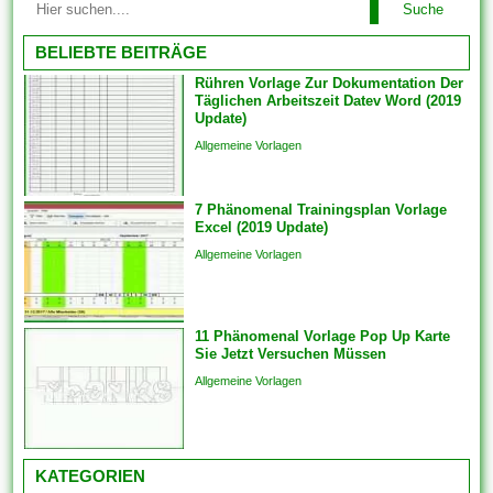
Lösungen oder auch
Suche
problemlos alles arrangieren.
Funktionen arbeiten, bringen
Einige der Vorlagen sind
BELIEBTE BEITRÄGE
Sie die...
branchenspezifisch. Diese
Rühren Vorlage Zur Dokumentation Der
können auch Die
Täglichen Arbeitszeit Datev Word (2019
Kommunikation und
Update)
Engagements strukturieren,
Allgemeine Vorlagen
um sicherzustellen, dass das
Endprodukt von hoher Qualität
7 Phänomenal Trainingsplan Vorlage
ist. Sie bringen die Vorlagen
Excel (2019 Update)
auch überspringen und
Allgemeine Vorlagen
Analogien in...
11 Phänomenal Vorlage Pop Up Karte
Sie Jetzt Versuchen Müssen
Allgemeine Vorlagen
KATEGORIEN