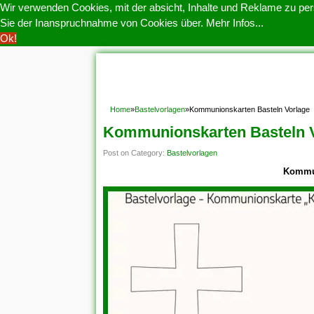
Wir verwenden Cookies, mit der absicht, Inhalte und Reklame zu pers
Sie der Inanspruchnahme von Cookies über.
Mehr Infos...
Ok!
HOME
COOKIE POLITIK
COPYRIGHT
D
Home
»
Bastelvorlagen
»
Kommunionskarten Basteln Vorlage
Kommunionskarten Basteln 
Post on Category:
Bastelvorlagen
Kommun