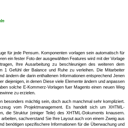
ln
euge für jede Pensum. Komponenten vorlagen sein automatisch für
ren ein fester Foto der ausgewählten Features wird mit der Vorlage
itragen, Ihre Ausarbeitung zu beschleunigen des weiteren dem
 1 Gefühl der Balance und Ruhe zu verleihen. Die Mitarbeiter
und ändern die darin enthaltenen Informationen entsprechend Jenen
er diejenigen, in denen Diese viele Elemente ändern und anpassen
haben solche E-Kommerz-Vorlagen fuer Magento einen neuen Weg
winne zu erzielen.
n besonders mächtig sein, doch auch manchmal sehr kompliziert.
erkzeug vom Projektmanagement. Es handelt sich um XHTML-
n, die Struktur (einiger Teile) des XHTML-Dokuments knausern.
 arbeiten, sachverstand Sie Ihre Layout auch von einem Zweig aus
 und benötigen spezifischere Informationen für die Überwachung und