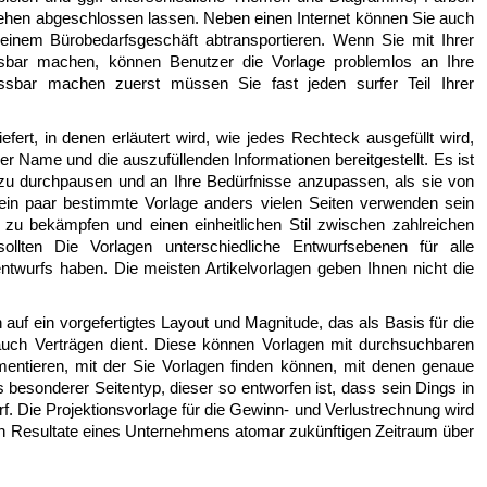
sehen abgeschlossen lassen. Neben einen Internet können Sie auch
inem Bürobedarfsgeschäft abtransportieren. Wenn Sie mit Ihrer
ssbar machen, können Benutzer die Vorlage problemlos an Ihre
ssbar machen zuerst müssen Sie fast jeden surfer Teil Ihrer
fert, in denen erläutert wird, wie jedes Rechteck ausgefüllt wird,
r Name und die auszufüllenden Informationen bereitgestellt. Es ist
 zu durchpausen und an Ihre Bedürfnisse anzupassen, als sie von
ein paar bestimmte Vorlage anders vielen Seiten verwenden sein
t zu bekämpfen und einen einheitlichen Stil zwischen zahlreichen
ollten Die Vorlagen unterschiedliche Entwurfsebenen für alle
ntwurfs haben. Die meisten Artikelvorlagen geben Ihnen nicht die
auf ein vorgefertigtes Layout und Magnitude, das als Basis für die
uch Verträgen dient. Diese können Vorlagen mit durchsuchbaren
entieren, mit der Sie Vorlagen finden können, mit denen genaue
als besonderer Seitentyp, dieser so entworfen ist, dass sein Dings in
Die Projektionsvorlage für die Gewinn- und Verlustrechnung wird
en Resultate eines Unternehmens atomar zukünftigen Zeitraum über