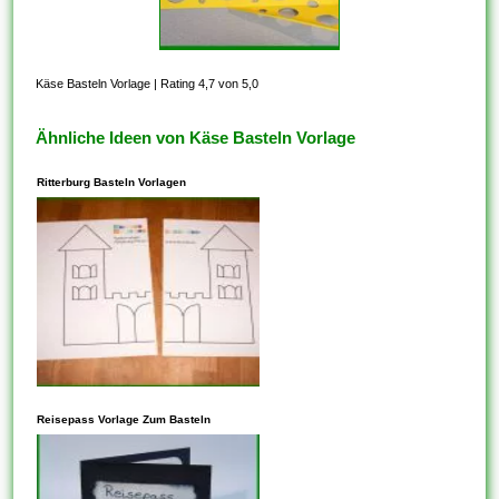
Käse Basteln Vorlage
|
Rating 4,7 von 5,0
Ähnliche Ideen von Käse Basteln Vorlage
Ritterburg Basteln Vorlagen
In den meisten Fällen steht
dieses Ihnen frei, Vorlagen zu
Reisepass Vorlage Zum Basteln
kopieren, die auf der
freigegebenen CC-BY-SA-
Lizenz basieren. Vergewissern