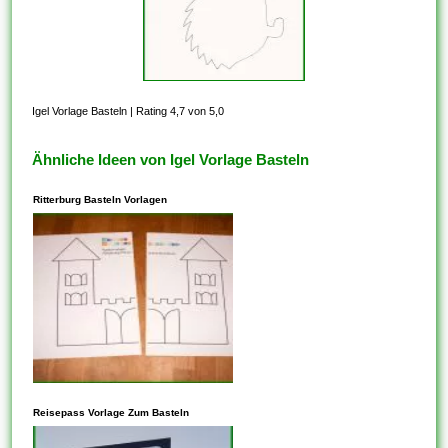
Igel Vorlage Basteln
|
Rating 4,7 von 5,0
Ähnliche Ideen von Igel Vorlage Basteln
Ritterburg Basteln Vorlagen
In den meisten Fällen steht
dieses Ihnen frei, Vorlagen zu
Reisepass Vorlage Zum Basteln
kopieren, die auf der