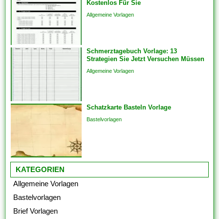
Kostenlos Für Sie
Kommunikation und
Allgemeine Vorlagen
Engagements strukturieren,
um sicherzustellen, dass das
Endprodukt von hoher Qualität
Schmerztagebuch Vorlage: 13
ist. Sie bringen die Vorlagen
Strategien Sie Jetzt Versuchen Müssen
auch überspringen und
Allgemeine Vorlagen
Analogien in...
Schatzkarte Basteln Vorlage
Bastelvorlagen
KATEGORIEN
Allgemeine Vorlagen
Bastelvorlagen
Brief Vorlagen