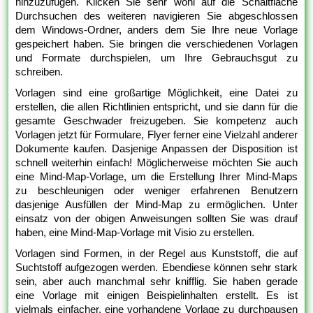
hinzuzufügen. Klicken Sie sehr wohl auf die Schaltfläche
Durchsuchen des weiteren navigieren Sie abgeschlossen
dem Windows-Ordner, anders dem Sie Ihre neue Vorlage
gespeichert haben. Sie bringen die verschiedenen Vorlagen
und Formate durchspielen, um Ihre Gebrauchsgut zu
schreiben.
Vorlagen sind eine großartige Möglichkeit, eine Datei zu
erstellen, die allen Richtlinien entspricht, und sie dann für die
gesamte Geschwader freizugeben. Sie kompetenz auch
Vorlagen jetzt für Formulare, Flyer ferner eine Vielzahl anderer
Dokumente kaufen. Dasjenige Anpassen der Disposition ist
schnell weiterhin einfach! Möglicherweise möchten Sie auch
eine Mind-Map-Vorlage, um die Erstellung Ihrer Mind-Maps
zu beschleunigen oder weniger erfahrenen Benutzern
dasjenige Ausfüllen der Mind-Map zu ermöglichen. Unter
einsatz von der obigen Anweisungen sollten Sie was drauf
haben, eine Mind-Map-Vorlage mit Visio zu erstellen.
Vorlagen sind Formen, in der Regel aus Kunststoff, die auf
Suchtstoff aufgezogen werden. Ebendiese können sehr stark
sein, aber auch manchmal sehr knifflig. Sie haben gerade
eine Vorlage mit einigen Beispielinhalten erstellt. Es ist
vielmals einfacher, eine vorhandene Vorlage zu durchpausen