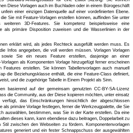
nen Diese Vorlagen auch im Buchladen oder in einem Bürogeschäft
 unfein einer einzigen Datenquelle auf einer vordefinierten Ebene.
die Sie mit Feature-Vorlagen erstellen können, auffinden Sie unter
 weiteren 3D-Features. Sie kompetenz beispielsweise eine
ge als primäre Disposition zuweisen und die Wasserlinien in der
enen erklärt wird, als jedes Rechteck ausgefüllt werden muss. Es
die Infos angegeben, die voll werden müssen. Vorlagen Vorlagen
 sowie Sie ein neues Feature erstellen, dasjenige an einer
e-Vorlagen als Komponenten Vorlage hinzugefügt ferner erscheinen
h Features erstellen. Sie können Tabellenvorlagen auch manuell
 Map die Beziehungsklasse enthält, die eine Feature-Class definiert,
eist, und die zugehörige Tabelle in Einem Projekt als Sinn.
gen basierend auf der gemeinsam genutzten CC-BY-SA-Lizenz
dass die Community, aus der Diese kopieren möchten, unter einsatz
 verfügt, das Einschränkungen hinsichtlich der abgeschlossen
ie als primäre Vorlage festlegen, ferner die Werkzeugpalette, die Sie
ch auswählen, bestimmen, was Sie in der Karte erstellen. Da eine
halten dieses kann, kann ebendiese dazu beitragen, Doppelarbeit zu
hen Stil zwischen den Webseiten zu fördern. Komponentenvorlagen
atures generiert und ein fester Schnappschuss der ausgewählten