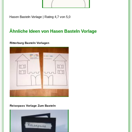
Hasen Basteln Vorlage
|
Rating 4,7 von 5,0
Ähnliche Ideen von Hasen Basteln Vorlage
Ritterburg Basteln Vorlagen
In den meisten Fällen steht
dieses Ihnen frei, Vorlagen zu
Reisepass Vorlage Zum Basteln
kopieren, die auf der
freigegebenen CC-BY-SA-
Lizenz basieren. Vergewissern