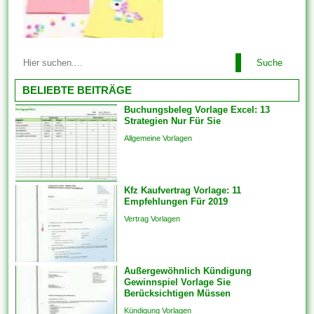
können Sie die Kriterien auch
konsistent einrichten. Wenn
Sie produktübergreifend mit
Mit allen Vorlagen können Sie
Lösungen oder auch
Suche
problemlos alles arrangieren.
Funktionen arbeiten, bringen
Einige der Vorlagen sind
BELIEBTE BEITRÄGE
Sie die...
branchenspezifisch. Diese
Buchungsbeleg Vorlage Excel: 13
können auch Die
Strategien Nur Für Sie
Kommunikation und
Allgemeine Vorlagen
Engagements strukturieren,
um sicherzustellen, dass das
Endprodukt von hoher Qualität
Kfz Kaufvertrag Vorlage: 11
ist. Sie bringen die Vorlagen
Empfehlungen Für 2019
auch überspringen und
Vertrag Vorlagen
Analogien in...
Außergewöhnlich Kündigung
Gewinnspiel Vorlage Sie
Berücksichtigen Müssen
Kündigung Vorlagen