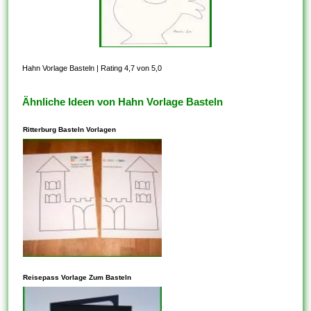
Hahn Vorlage Basteln
|
Rating 4,7 von 5,0
Ähnliche Ideen von Hahn Vorlage Basteln
Ritterburg Basteln Vorlagen
In den meisten Fällen steht
dieses Ihnen frei, Vorlagen zu
Reisepass Vorlage Zum Basteln
kopieren, die auf der
freigegebenen CC-BY-SA-