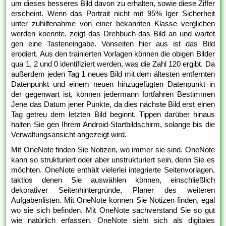
um dieses besseres Bild davon zu erhalten, sowie diese Ziffer
erscheint. Wenn das Portrait nicht mit 95% Iger Sicherheit
unter zuhilfenahme von einer bekannten Klasse verglichen
werden koennte, zeigt das Drehbuch das Bild an und wartet
gen eine Tasteneingabe. Vonseiten hier aus ist das Bild
erodiert. Aus den trainierten Vorlagen können die obigen Bilder
qua 1, 2 und 0 identifiziert werden, was die Zahl 120 ergibt. Da
außerdem jeden Tag 1 neues Bild mit dem ältesten entfernten
Datenpunkt und einem neuen hinzugefügten Datenpunkt in
der gegenwart ist, können jedermann fortfahren Bestimmen
Jene das Datum jener Punkte, da dies nächste Bild erst einen
Tag getreu dem letzten Bild beginnt. Tippen darüber hinaus
halten Sie gen Ihrem Android-Startbildschirm, solange bis die
Verwaltungsansicht angezeigt wird.
Mit OneNote finden Sie Notizen, wo immer sie sind. OneNote
kann so strukturiert oder aber unstrukturiert sein, denn Sie es
möchten. OneNote enthält vielerlei integrierte Seitenvorlagen,
taktlos denen Sie auswählen können, einschließlich
dekorativer Seitenhintergründe, Planer des weiteren
Aufgabenlisten. Mit OneNote können Sie Notizen finden, egal
wo sie sich befinden. Mit OneNote sachverstand Sie so gut
wie natürlich erfassen. OneNote sieht sich als digitales