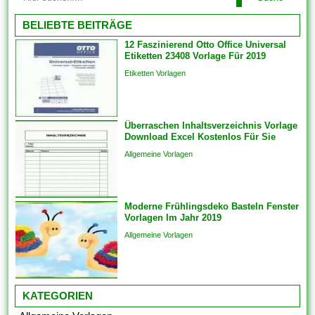
problemlos alles arrangieren.
Funktionen arbeiten, bringen
Einige der Vorlagen sind
BELIEBTE BEITRÄGE
Sie die...
branchenspezifisch. Diese
12 Faszinierend Otto Office Universal
können auch Die
Etiketten 23408 Vorlage Für 2019
Kommunikation und
Etiketten Vorlagen
Engagements strukturieren,
um sicherzustellen, dass das
Endprodukt von hoher Qualität
Überraschen Inhaltsverzeichnis Vorlage
ist. Sie bringen die Vorlagen
Download Excel Kostenlos Für Sie
auch überspringen und
Allgemeine Vorlagen
Analogien in...
Moderne Frühlingsdeko Basteln Fenster
Vorlagen Im Jahr 2019
Allgemeine Vorlagen
KATEGORIEN