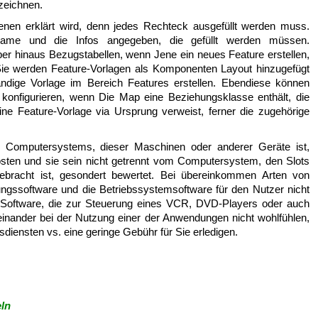
zeichnen.
denen erklärt wird, denn jedes Rechteck ausgefüllt werden muss.
ame und die Infos angegeben, die gefüllt werden müssen.
er hinaus Bezugstabellen, wenn Jene ein neues Feature erstellen,
 Sie werden Feature-Vorlagen als Komponenten Layout hinzugefügt
ständige Vorlage im Bereich Features erstellen. Ebendiese können
 konfigurieren, wenn Die Map eine Beziehungsklasse enthält, die
 eine Feature-Vorlage via Ursprung verweist, ferner die zugehörige
s Computersystems, dieser Maschinen oder anderer Geräte ist,
sten und sie sein nicht getrennt vom Computersystem, den Slots
ebracht ist, gesondert bewertet. Bei übereinkommen Arten von
gssoftware und die Betriebssystemsoftware für den Nutzer nicht
 Software, die zur Steuerung eines VCR, DVD-Players oder auch
inander bei der Nutzung einer der Anwendungen nicht wohlfühlen,
diensten vs. eine geringe Gebühr für Sie erledigen.
ln