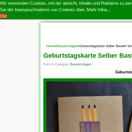
Wir verwenden Cookies, mit der absicht, Inhalte und Reklame zu pers
Sie der Inanspruchnahme von Cookies über.
Mehr Infos...
Ok!
HOME
COOKIE POLITIK
COPYRIGHT
D
Home
»
Bastelvorlagen
»
Geburtstagskarte Selber Basteln Vor
Geburtstagskarte Selber Bas
Post on Category:
Bastelvorlagen
Geburtst