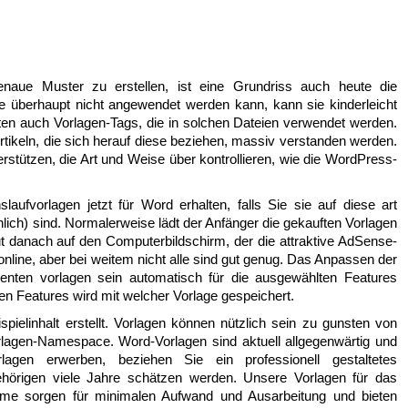
aue Muster zu erstellen, ist eine Grundriss auch heute die
e überhaupt nicht angewendet werden kann, kann sie kinderleicht
en auch Vorlagen-Tags, die in solchen Dateien verwendet werden.
rtikeln, die sich herauf diese beziehen, massiv verstanden werden.
erstützen, die Art und Weise über kontrollieren, wie die WordPress-
aufvorlagen jetzt für Word erhalten, falls Sie sie auf diese art
lich) sind. Normalerweise lädt der Anfänger die gekauften Vorlagen
t danach auf den Computerbildschirm, der die attraktive AdSense-
online, aber bei weitem nicht alle sind gut genug. Das Anpassen der
enten vorlagen sein automatisch für die ausgewählten Features
ten Features wird mit welcher Vorlage gespeichert.
ielinhalt erstellt. Vorlagen können nützlich sein zu gunsten von
rlagen-Namespace. Word-Vorlagen sind aktuell allgegenwärtig und
agen erwerben, beziehen Sie ein professionell gestaltetes
hörigen viele Jahre schätzen werden. Unsere Vorlagen für das
e sorgen für minimalen Aufwand und Ausarbeitung und bieten