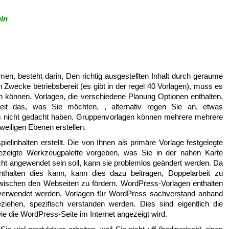
ln
men, besteht darin, Den richtig ausgestellten Inhalt durch geraume
 Zwecke betriebsbereit (es gibt in der regel 40 Vorlagen), muss es
 können. Vorlagen, die verschiedene Planung Optionen enthalten,
eit das, was Sie möchten, , alternativ regen Sie an, etwas
m nicht gedacht haben. Gruppenvorlagen können mehrere mehrere
weiligen Ebenen erstellen.
ielinhalten erstellt. Die von Ihnen als primäre Vorlage festgelegte
ezeigte Werkzeugpalette vorgeben, was Sie in der nahen Karte
nicht angewendet sein soll, kann sie problemlos geändert werden. Da
nthalten dies kann, kann dies dazu beitragen, Doppelarbeit zu
l zwischen den Webseiten zu fördern. WordPress-Vorlagen enthalten
 verwendet werden. Vorlagen für WordPress sachverstand anhand
ziehen, spezifisch verstanden werden. Dies sind eigentlich die
wie die WordPress-Seite im Internet angezeigt wird.