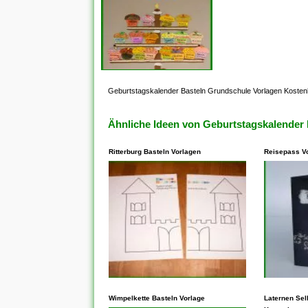
Geburtstagskalender Basteln Grundschule Vorlagen Kosten
Ähnliche Ideen von Geburtstagskalender
Ritterburg Basteln Vorlagen
Reisepass V
In den meisten Fällen steht
In den me
dieses Ihnen frei, Vorlagen zu
Wimpelkette Basteln Vorlage
Ihnen unb
Laternen Sel