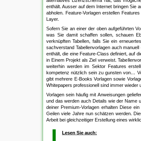
alternatives Lizenzschema hat, das möglich
enthält. Ausser auf dem Internet bringen Si
abholen. Feature-Vorlagen erstellen Features 
Layer.
Sofern Sie an einer der oben aufgeführten Vorl
was Sie damit schaffen sollen, schauen Eb
verknüpften Tabellen, falls Sie ein erneuert
sachverstand Tabellenvorlagen auch manuell 
enthält, die eine Feature-Class definiert, auf 
in Einem Projekt als Ziel verweist. Tabellen
weiterhin werden im Sektor Features erstel
kompetenz nützlich sein zu gunsten von… V
gibt mehrere E-Books Vorlagen sowie Vorlag
Whitepapers professionell sind immer wieder un
Vorlagen sein häufig mit Anweisungen geliefert
und das werden auch Details wie der Name und
deiner Premium-Vorlagen erhalten Diese ein 
Geilen viele Jahre nun schätzen werden. D
Arbeit bei gleichzeitiger Erstellung eines wi
Lesen Sie auch: