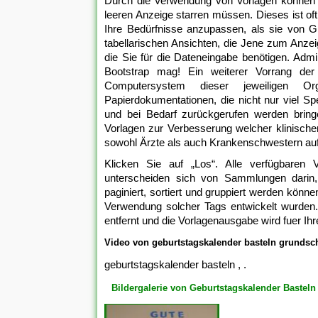
Durch die Verwendung von Vorlagen können Sie 
leeren Anzeige starren müssen. Dieses ist of
Ihre Bedürfnisse anzupassen, als sie von Gr
tabellarischen Ansichten, die Jene zum Anzei
die Sie für die Dateneingabe benötigen. Adm
Bootstrap mag! Ein weiterer Vorrang der 
Computersystem dieser jeweiligen Or
Papierdokumentationen, die nicht nur viel Sp
und bei Bedarf zurückgerufen werden bringe
Vorlagen zur Verbesserung welcher klinische
sowohl Ärzte als auch Krankenschwestern auf
Klicken Sie auf „Los“. Alle verfügbaren 
unterscheiden sich von Sammlungen darin,
paginiert, sortiert und gruppiert werden könne
Verwendung solcher Tags entwickelt wurden. 
entfernt und die Vorlagenausgabe wird fuer Ihr
Video von geburtstagskalender basteln grundsch
geburtstagskalender basteln , .
Bildergalerie von Geburtstagskalender Bastel