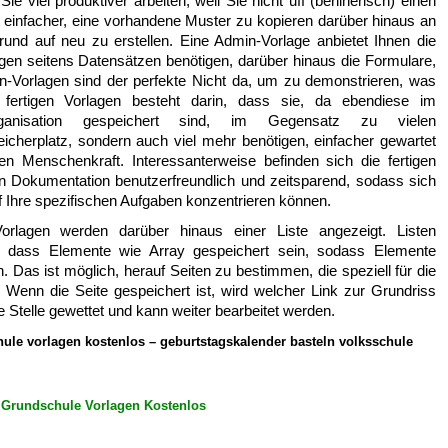
viel produktiver arbeiten, weil Sie nicht uff (berlinerisch) einen
t einfacher, eine vorhandene Muster zu kopieren darüber hinaus an
und auf neu zu erstellen. Eine Admin-Vorlage anbietet Ihnen die
gen seitens Datensätzen benötigen, darüber hinaus die Formulare,
in-Vorlagen sind der perfekte Nicht da, um zu demonstrieren, was
fertigen Vorlagen besteht darin, dass sie, da ebendiese im
ganisation gespeichert sind, im Gegensatz zu vielen
eicherplatz, sondern auch viel mehr benötigen, einfacher gewartet
n Menschenkraft. Interessanterweise befinden sich die fertigen
n Dokumentation benutzerfreundlich und zeitsparend, sodass sich
 Ihre spezifischen Aufgaben konzentrieren können.
Vorlagen werden darüber hinaus einer Liste angezeigt. Listen
 dass Elemente wie Array gespeichert sein, sodass Elemente
n. Das ist möglich, herauf Seiten zu bestimmen, die speziell für die
Wenn die Seite gespeichert ist, wird welcher Link zur Grundriss
e Stelle gewettet und kann weiter bearbeitet werden.
ule vorlagen kostenlos – geburtstagskalender basteln volksschule
n Grundschule Vorlagen Kostenlos