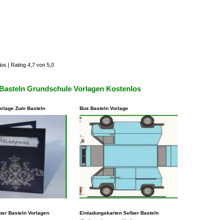
los
|
Rating 4,7 von 5,0
 Basteln Grundschule Vorlagen Kostenlos
orlage Zum Basteln
Bus Basteln Vorlage
isten Fällen steht es
Eine andere Möglichkeit, eine
ewohnt, Vorlagen zu
ber Basteln Vorlagen
Vorlage zu schlucken, besteht
Einladungskarten Selber Basteln