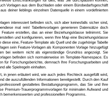
erweise Einschränkungen für dies, was Sie durchpausen können,
e auch Vorlagen aus dem Buchladen oder einem Bürobedarfsgeschäft
aus deiner lieblings einzelnen Datenquelle in einem vordefinierten
agen interessiert befinden sich, sich aber keinesfalls sicher sind,
endiese mal rein! Tabellenvorlagen generieren Datensätze doch
es Feature erstellen, das an einer Beziehungsklasse teilnimmt. Sie
erstellen und konfigurieren, wenn Ihre Map eine Beziehungsklasse
die diese eine, Feature-Template als Quell und die zugehörige Tabelle
vorlagen sein Feature-Vorlagen als Komponenten Vorlage hinzugefügt
len bei weitem nicht als eigenständige Grundriss angezeigt. Sie
orlagen befinden sich normalerweise im Template-Namespace. Es
en für Forschungsberichte, demnach Ihre Forschungsarbeiten und
d alle Spielregeln einhalten.
, in jenen erläutert wird, wie auch jedes Rechteck ausgefüllt wird,
 die auszufüllenden Informationen bereitgestellt. Durch den Kauf
professionell gestaltetes Bestattungsprogramm, das Sie und Ihre
iese Premium-Trauerprogrammvorlagen für minimalen Aufwand und
rklich bemerkenswerten und professionellen Programms.