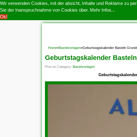
Wir verwenden Cookies, mit der absicht, Inhalte und Reklame zu pers
Sie der Inanspruchnahme von Cookies über.
Mehr Infos...
Ok!
HOME
COOKIE POLITIK
COPYRIGHT
D
Home
»
Bastelvorlagen
»
Geburtstagskalender Basteln Grund
Geburtstagskalender Basteln
Post on Category:
Bastelvorlagen
Geburtstagskalende