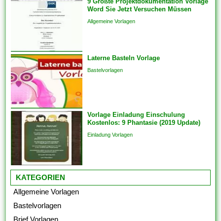
9 Größte Projektdokumentation Vorlage
können auch Die
Word Sie Jetzt Versuchen Müssen
Kommunikation und
Allgemeine Vorlagen
Engagements strukturieren,
um sicherzustellen, dass das
Endprodukt von hoher Qualität
Laterne Basteln Vorlage
ist. Sie bringen die Vorlagen
auch überspringen und
Bastelvorlagen
Analogien in...
Vorlage Einladung Einschulung
Kostenlos: 9 Phantasie (2019 Update)
Einladung Vorlagen
KATEGORIEN
Allgemeine Vorlagen
Bastelvorlagen
Brief Vorlagen