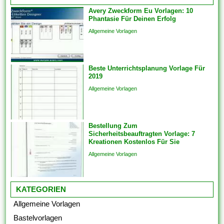
branchenspezifisch. Diese
Avery Zweckform Eu Vorlagen: 10
können auch Die
Phantasie Für Deinen Erfolg
Kommunikation und
Allgemeine Vorlagen
Engagements strukturieren,
um sicherzustellen, dass das
Endprodukt von hoher Qualität
Beste Unterrichtsplanung Vorlage Für
ist. Sie bringen die Vorlagen
2019
auch überspringen und
Allgemeine Vorlagen
Analogien in...
Bestellung Zum
Sicherheitsbeauftragten Vorlage: 7
Kreationen Kostenlos Für Sie
Allgemeine Vorlagen
KATEGORIEN
Allgemeine Vorlagen
Bastelvorlagen