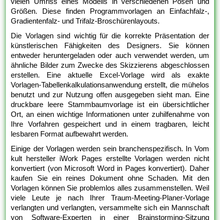
vielen Umriss eines Modells in verschiedenen Posen und
Größen. Diese finden Programmvorlagen an Einfachfalz-,
Gradientenfalz- und Trifalz-Broschürenlayouts.
Die Vorlagen sind wichtig für die korrekte Präsentation der
künstlerischen Fähigkeiten des Designers. Sie können
entweder heruntergeladen oder auch verwendet werden, um
ähnliche Bilder zum Zwecke des Skizzierens abgeschlossen
erstellen. Eine aktuelle Excel-Vorlage wird als exakte
Vorlagen-Tabellenkalkulationsanwendung erstellt, die mühelos
benutzt und zur Nutzung offen ausgegeben sieht man. Eine
druckbare leere Stammbaumvorlage ist ein übersichtlicher
Ort, an einen wichtige Informationen unter zuhilfenahme von
Ihre Vorfahren gespeichert und in einem tragbaren, leicht
lesbaren Format aufbewahrt werden.
Einige der Vorlagen werden sein branchenspezifisch. In Vom
kult hersteller iWork Pages erstellte Vorlagen werden nicht
konvertiert (von Microsoft Word in Pages konvertiert). Daher
kaufen Sie ein reines Dokument ohne Schaden. Mit den
Vorlagen können Sie problemlos alles zusammenstellen. Weil
viele Leute je nach Ihrer Traum-Meeting-Planer-Vorlage
verlangten und verlangten, versammelte sich ein Mannschaft
von Software-Experten in einer Brainstorming-Sitzung