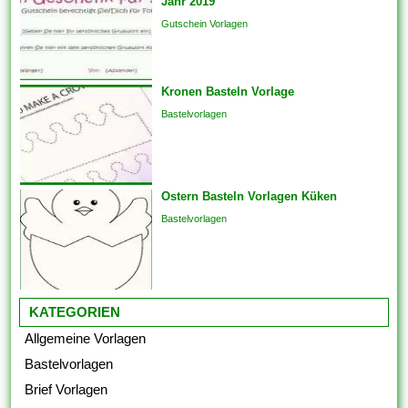
Jahr 2019
Kommunikation und
Gutschein Vorlagen
Engagements strukturieren,
um sicherzustellen, dass das
Endprodukt von hoher Qualität
Kronen Basteln Vorlage
ist. Sie bringen die Vorlagen
auch überspringen und
Bastelvorlagen
Analogien in...
Ostern Basteln Vorlagen Küken
Bastelvorlagen
KATEGORIEN
Allgemeine Vorlagen
Bastelvorlagen
Brief Vorlagen