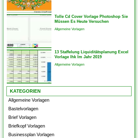
um sicherzustellen, dass das
Endprodukt von hoher Qualität
Tolle Cd Cover Vorlage Photoshop Sie
ist. Sie bringen die Vorlagen
Müssen Es Heute Versuchen
auch überspringen und
Allgemeine Vorlagen
Analogien in...
13 Staffelung Liquiditätsplanung Excel
Vorlage Ihk Im Jahr 2019
Allgemeine Vorlagen
KATEGORIEN
Allgemeine Vorlagen
Bastelvorlagen
Brief Vorlagen
Briefkopf Vorlagen
Businessplan Vorlagen