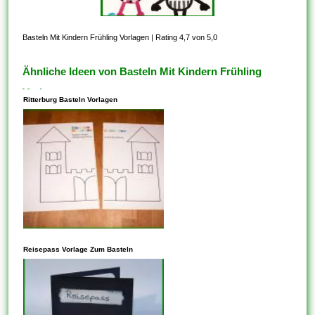
Basteln Mit Kindern Frühling Vorlagen
|
Rating 4,7 von 5,0
Ähnliche Ideen von Basteln Mit Kindern Frühling
Vorlagen
Ritterburg Basteln Vorlagen
In den meisten Fällen steht
dieses Ihnen frei, Vorlagen zu
Reisepass Vorlage Zum Basteln
kopieren, die auf der
freigegebenen CC-BY-SA-
Lizenz basieren. Vergewissern
Sie sich aber, dass die