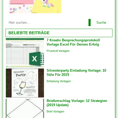
können Sie die Kriterien auch
konsistent einrichten. Wenn
Sie produktübergreifend mit
Mit allen Vorlagen können Sie
Lösungen oder auch
Suche
problemlos alles arrangieren.
Funktionen arbeiten, bringen
Einige der Vorlagen sind
BELIEBTE BEITRÄGE
Sie die...
branchenspezifisch. Diese
7 Kreativ Besprechungsprotokoll
können auch Die
Vorlage Excel Für Deinen Erfolg
Kommunikation und
Protokoll Vorlagen
Engagements strukturieren,
um sicherzustellen, dass das
Endprodukt von hoher Qualität
Silvesterparty Einladung Vorlage: 10
ist. Sie bringen die Vorlagen
Stile Für 2019
auch überspringen und
Einladung Vorlagen
Analogien in...
Briefumschlag Vorlage: 12 Strategien
(2019 Update)
Brief Vorlagen