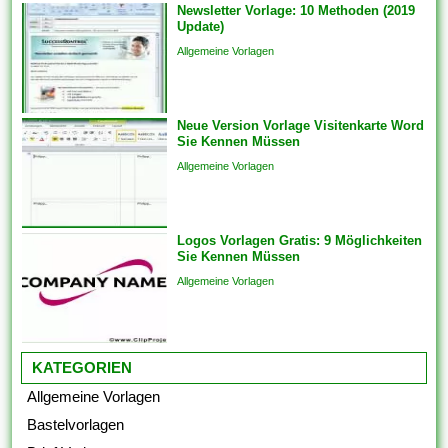
Newsletter Vorlage: 10 Methoden (2019
können auch Die
Update)
Kommunikation und
Allgemeine Vorlagen
Engagements strukturieren,
um sicherzustellen, dass das
Endprodukt von hoher Qualität
Neue Version Vorlage Visitenkarte Word
ist. Sie bringen die Vorlagen
Sie Kennen Müssen
auch überspringen und
Allgemeine Vorlagen
Analogien in...
Logos Vorlagen Gratis: 9 Möglichkeiten
Sie Kennen Müssen
Allgemeine Vorlagen
KATEGORIEN
Allgemeine Vorlagen
Bastelvorlagen