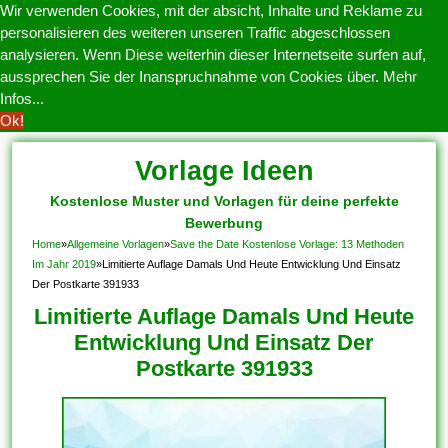
Wir verwenden Cookies, mit der absicht, Inhalte und Reklame zu
personalisieren des weiteren unseren Traffic abgeschlossen
analysieren. Wenn Diese weiterhin dieser Internetseite surfen auf,
aussprechen Sie der Inanspruchnahme von Cookies über.
Mehr
Infos...
Ok!
Vorlage Ideen
Kostenlose Muster und Vorlagen für deine perfekte
Bewerbung
Home
»
Allgemeine Vorlagen
»
Save the Date Kostenlose Vorlage: 13 Methoden
Im Jahr 2019
»
Limitierte Auflage Damals Und Heute Entwicklung Und Einsatz
Der Postkarte 391933
Limitierte Auflage Damals Und Heute
Entwicklung Und Einsatz Der
Postkarte 391933