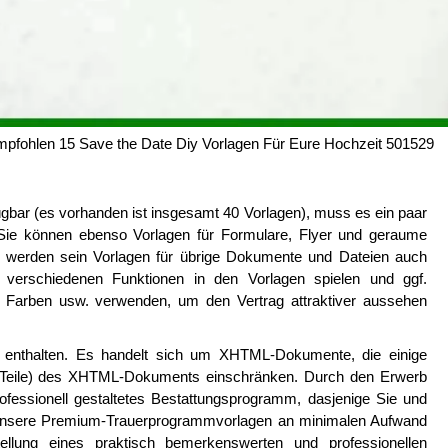
pfohlen 15 Save the Date Diy Vorlagen Für Eure Hochzeit 501529
ügbar (es vorhanden ist insgesamt 40 Vorlagen), muss es ein paar
Sie können ebenso Vorlagen für Formulare, Flyer und geraume
 werden sein Vorlagen für übrige Dokumente und Dateien auch
erschiedenen Funktionen in den Vorlagen spielen und ggf.
 Farben usw. verwenden, um den Vertrag attraktiver aussehen
s enthalten. Es handelt sich um XHTML-Dokumente, die einige
er Teile) des XHTML-Dokuments einschränken. Durch den Erwerb
fessionell gestaltetes Bestattungsprogramm, dasjenige Sie und
. Unsere Premium-Trauerprogrammvorlagen an minimalen Aufwand
stellung eines praktisch bemerkenswerten und professionellen