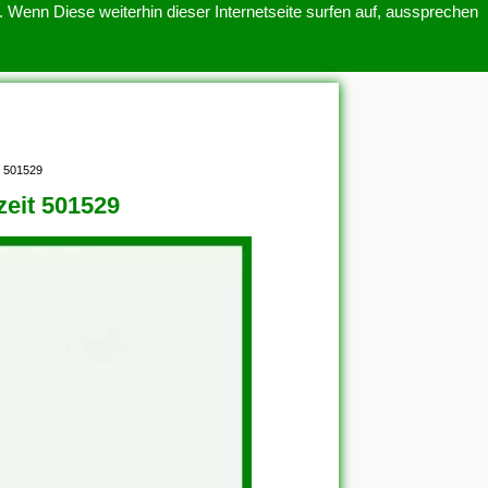
 Wenn Diese weiterhin dieser Internetseite surfen auf, aussprechen
SITEMAP
ÜBER UNS
t 501529
zeit 501529