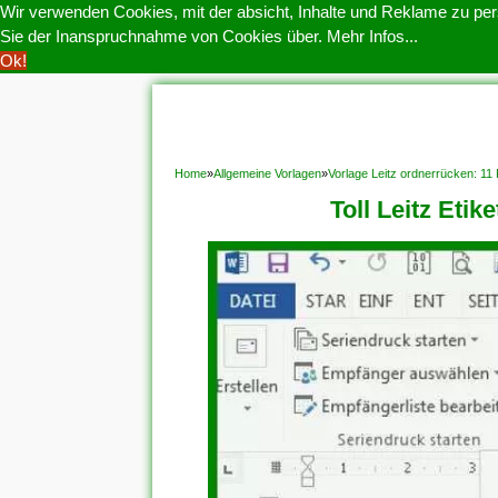
Wir verwenden Cookies, mit der absicht, Inhalte und Reklame zu pers
Sie der Inanspruchnahme von Cookies über.
Mehr Infos...
Ok!
HOME
COOKIE POLITIK
COPYRIGHT
D
Home
»
Allgemeine Vorlagen
»
Vorlage Leitz ordnerrücken: 1
Toll Leitz Eti