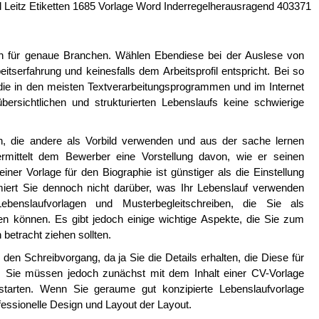
ll Leitz Etiketten 1685 Vorlage Word Inderregelherausragend 403371
ch für genaue Branchen. Wählen Ebendiese bei der Auslese von
eitserfahrung und keinesfalls dem Arbeitsprofil entspricht. Bei so
 die in den meisten Textverarbeitungsprogrammen und im Internet
bersichtlichen und strukturierten Lebenslaufs keine schwierige
ion, die andere als Vorbild verwenden und aus der sache lernen
rmittelt dem Bewerber eine Vorstellung davon, wie er seinen
ner Vorlage für den Biographie ist günstiger als die Einstellung
miert Sie dennoch nicht darüber, was Ihr Lebenslauf verwenden
Lebenslaufvorlagen und Musterbegleitschreiben, die Sie als
 können. Es gibt jedoch einige wichtige Aspekte, die Sie zum
 betracht ziehen sollten.
en Schreibvorgang, da ja Sie die Details erhalten, die Diese für
. Sie müssen jedoch zunächst mit dem Inhalt einer CV-Vorlage
starten. Wenn Sie geraume gut konzipierte Lebenslaufvorlage
essionelle Design und Layout der Layout.