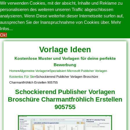
Wir verwenden Cookies, mit der absicht, Inhalte und Reklame zu
personalisieren des weiteren unseren Traffic abgeschlossen
analysieren. Wenn Diese weiterhin dieser Internetseite surfen auf,
aussprechen Sie der Inanspruchnahme von Cookies über.
Mehr
Infos...
Ok!
Vorlage Ideen
Kostenlose Muster und Vorlagen für deine perfekte
Bewerbung
Home
»
Allgemeine Vorlagen
»
Spezialisiert Microsoft Publisher Vorlagen
Kostenlos Für Sie
»
Schockierend Publisher Vorlagen Broschüre
Charmantfröhlich Erstellen 905755
Schockierend Publisher Vorlagen
Broschüre Charmantfröhlich Erstellen
905755