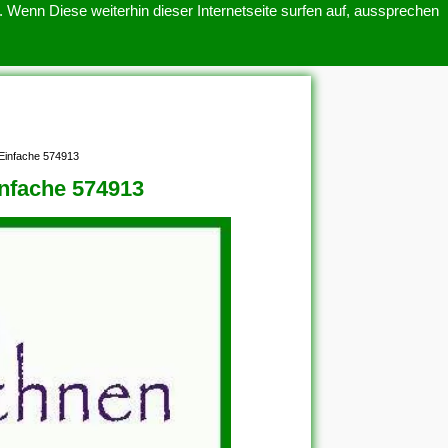
 Wenn Diese weiterhin dieser Internetseite surfen auf, aussprechen
SITEMAP
ÜBER UNS
 Einfache 574913
infache 574913