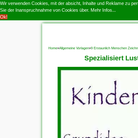
Wir verwenden Cookies, mit der absicht, Inhalte und Reklame zu pers
Sie der Inanspruchnahme von Cookies über.
Mehr Infos...
Ok!
HOME
COOKIE POLITIK
COPYRIGHT
D
Home
»
Allgemeine Vorlagen
»
9 Erstaunlich Menschen Zeich
Spezialisiert Lu