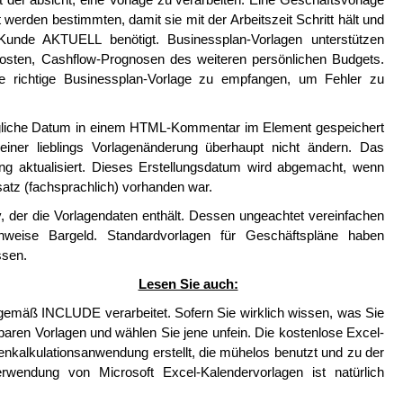
t werden bestimmten, damit sie mit der Arbeitszeit Schritt hält und
 Kunde AKTUELL benötigt. Businessplan-Vorlagen unterstützen
osten, Cashflow-Prognosen des weiteren persönlichen Budgets.
ie richtige Businessplan-Vorlage zu empfangen, um Fehler zu
gliche Datum in einem HTML-Kommentar im Element gespeichert
ner lieblings Vorlagenänderung überhaupt nicht ändern. Das
g aktualisiert. Dieses Erstellungsdatum wird abgemacht, wenn
satz (fachsprachlich) vorhanden war.
v, der die Vorlagendaten enthält. Dessen ungeachtet vereinfachen
weise Bargeld. Standardvorlagen für Geschäftspläne haben
ssen.
Lesen Sie auch:
 gemäß INCLUDE verarbeitet. Sofern Sie wirklich wissen, was Sie
aren Vorlagen und wählen Sie jene unfein. Die kostenlose Excel-
enkalkulationsanwendung erstellt, die mühelos benutzt und zu der
wendung von Microsoft Excel-Kalendervorlagen ist natürlich