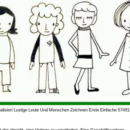
alisiert Lustige Leute Und Menschen Zeichnen Erste Einfache 57491
der absicht, eine Vorlage zu verarbeiten. Eine Geschäftsvorlage