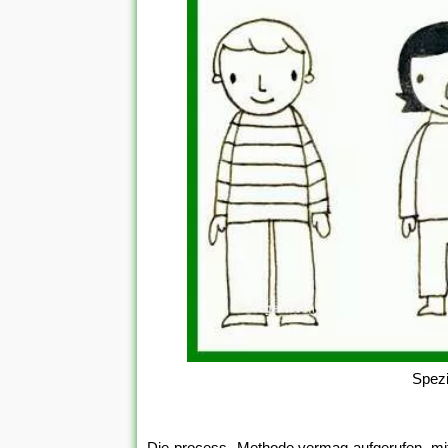
Spezi
Die process -Methode vermag aufgerufen, mit 