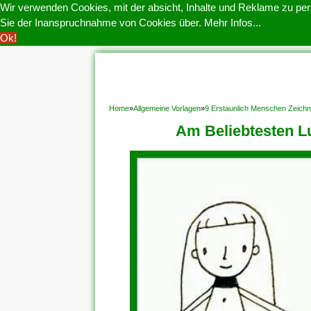
Wir verwenden Cookies, mit der absicht, Inhalte und Reklame zu pers
Sie der Inanspruchnahme von Cookies über.
Mehr Infos...
Ok!
HOME
COOKIE POLITIK
COPYRIGHT
D
Home
»
Allgemeine Vorlagen
»
9 Erstaunlich Menschen Zeich
Am Beliebtesten L